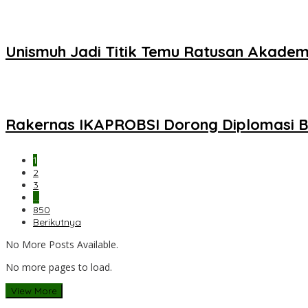
Unismuh Jadi Titik Temu Ratusan Akadem
Rakernas IKAPROBSI Dorong Diplomasi Ba
1
2
3
…
850
Berikutnya
No More Posts Available.
No more pages to load.
View More