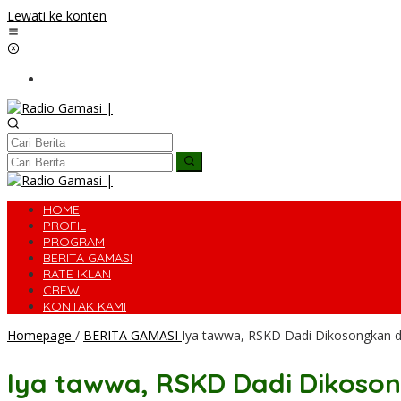
Lewati ke konten
HOME
PROFIL
PROGRAM
BERITA GAMASI
RATE IKLAN
CREW
KONTAK KAMI
Homepage
/
BERITA GAMASI
Iya tawwa, RSKD Dadi Dikosongkan 
Iya tawwa, RSKD Dadi Dikoso