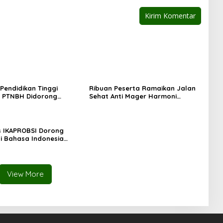
 Pendidikan Tinggi
Ribuan Peserta Ramaikan Jalan
, PTNBH Didorong
Sehat Anti Mager Harmoni
Sistem Penjaminan Mutu
Kemanusiaan di Makassar
 IKAPROBSI Dorong
i Bahasa Indonesia
Pekerja Migran
View More