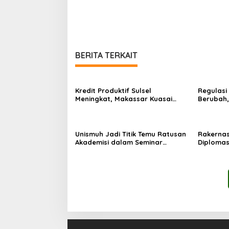
BERITA TERKAIT
Kredit Produktif Sulsel
Regulasi
Meningkat, Makassar Kuasai
Berubah
Share 53,04 Persen
Perkuat 
Unismuh Jadi Titik Temu Ratusan
Rakernas
Akademisi dalam Seminar
Diplomas
Internasional IKAPROBSI, Catat
melalui 
Rekor Pemakalah