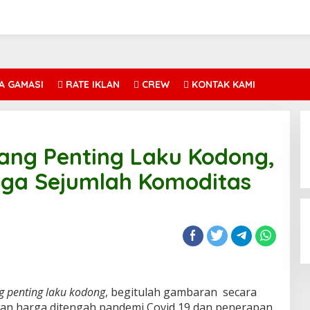
A GAMASI
RATE IKLAN
CREW
KONTAK KAMI
ang Penting Laku Kodong,
rga Sejumlah Komoditas
g penting laku kodong
, begitulah gambaran secara
n harga ditengah pandemi Covid 19 dan penerapan