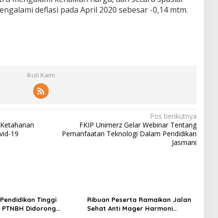
ngalami deflasi pada April 2020 sebesar -0,14 mtm.
Ikuti Kami
Pos berikutnya
 Ketahanan
FKIP Unimerz Gelar Webinar Tentang
vid-19
Pemanfaatan Teknologi Dalam Pendidikan
Jasmani
 Pendidikan Tinggi
Ribuan Peserta Ramaikan Jalan
, PTNBH Didorong
Sehat Anti Mager Harmoni
Sistem Penjaminan Mutu
Kemanusiaan di Makassar