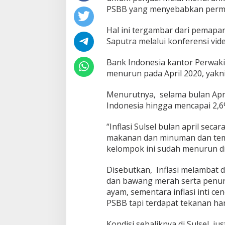
Y
PSBB yang menyebabkan permi
a
n
Hal ini tergambar dari pemapa
g
P
Saputra melalui konferensi vid
e
n
Bank Indonesia kantor Perwakik
t
menurun pada April 2020, yakn
i
n
Menurutnya, selama bulan April
g
L
Indonesia hingga mencapai 2,6
a
k
“Inflasi Sulsel bulan april se
u
makanan dan minuman dan temb
K
kelompok ini sudah menurun di
o
d
o
Disebutkan, Inflasi melambat
n
dan bawang merah serta penur
g
ayam, sementara inflasi inti c
,
PSBB tapi terdapat tekanan ha
P
i
c
Kondisi sebaliknya di Sulsel, j