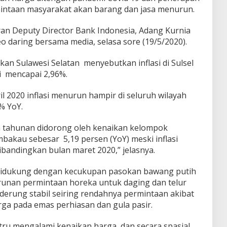
ntaan masyarakat akan barang dan jasa menurun.
ran Deputy Director Bank Indonesia, Adang Kurnia
eo daring bersama media, selasa sore (19/5/2020).
an Sulawesi Selatan menyebutkan inflasi di Sulsel
i mencapai 2,96%.
 2020 inflasi menurun hampir di seluruh wilayah
% YoY.
cara tahunan didorong oleh kenaikan kelompok
akau sebesar 5,19 persen (YoY) meski inflasi
bandingkan bulan maret 2020,” jelasnya.
 didukung dengan kecukupan pasokan bawang putih
unan permintaan horeka untuk daging dan telur
enderung stabil seiring rendahnya permintaan akibat
rga pada emas perhiasan dan gula pasir.
ustru mengalami kenaikan harga, dan secara spasial