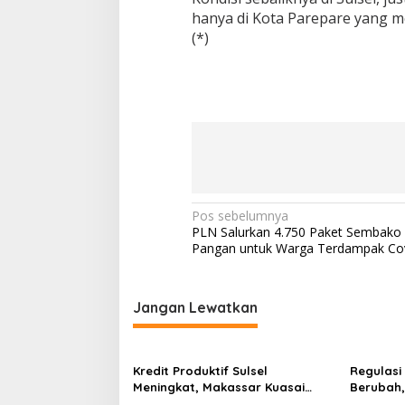
u
hanya di Kota Parepare yang me
P
(*)
e
n
u
r
u
n
a
n
H
a
r
N
Pos sebelumnya
g
PLN Salurkan 4.750 Paket Sembako
a
a
Pangan untuk Warga Terdampak Co
S
v
e
j
i
u
Jangan Lewatkan
g
m
l
a
a
s
h
Kredit Produktif Sulsel
Regulasi
K
Meningkat, Makassar Kuasai
Berubah
i
o
Share 53,04 Persen
Perkuat 