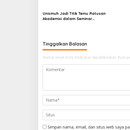
m
p
o
o
d
Unismuh Jadi Titik Temu Ratusan
i
Akademisi dalam Seminar
s
t
Internasional IKAPROBSI, Catat
a
Rekor Pemakalah
s
A
Tinggalkan Balasan
p
r
i
Alamat email Anda tidak akan dipublikasikan.
Ruas ya
l
2
0
2
0
Simpan nama, email, dan situs web saya pa