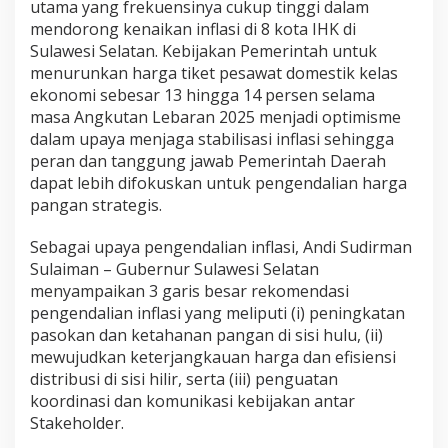
utama yang frekuensinya cukup tinggi dalam
t
mendorong kenaikan inflasi di 8 kota IHK di
a
b
Sulawesi Selatan. Kebijakan Pemerintah untuk
i
menurunkan harga tiket pesawat domestik kelas
l
ekonomi sebesar 13 hingga 14 persen selama
i
masa Angkutan Lebaran 2025 menjadi optimisme
s
a
dalam upaya menjaga stabilisasi inflasi sehingga
s
peran dan tanggung jawab Pemerintah Daerah
i
dapat lebih difokuskan untuk pengendalian harga
H
pangan strategis.
a
r
g
Sebagai upaya pengendalian inflasi, Andi Sudirman
a
Sulaiman – Gubernur Sulawesi Selatan
J
menyampaikan 3 garis besar rekomendasi
e
pengendalian inflasi yang meliputi (i) peningkatan
l
pasokan dan ketahanan pangan di sisi hulu, (ii)
a
n
mewujudkan keterjangkauan harga dan efisiensi
g
distribusi di sisi hilir, serta (iii) penguatan
I
koordinasi dan komunikasi kebijakan antar
d
Stakeholder.
u
l