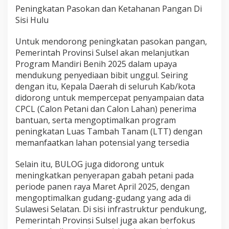
F
Peningkatan Pasokan dan Ketahanan Pangan Di
i
Sisi Hulu
t
r
Untuk mendorong peningkatan pasokan pangan,
i
Pemerintah Provinsi Sulsel akan melanjutkan
T
a
Program Mandiri Benih 2025 dalam upaya
h
mendukung penyediaan bibit unggul. Seiring
u
dengan itu, Kepala Daerah di seluruh Kab/kota
n
didorong untuk mempercepat penyampaian data
2
0
CPCL (Calon Petani dan Calon Lahan) penerima
2
bantuan, serta mengoptimalkan program
5
peningkatan Luas Tambah Tanam (LTT) dengan
memanfaatkan lahan potensial yang tersedia
Selain itu, BULOG juga didorong untuk
meningkatkan penyerapan gabah petani pada
periode panen raya Maret April 2025, dengan
mengoptimalkan gudang-gudang yang ada di
Sulawesi Selatan. Di sisi infrastruktur pendukung,
Pemerintah Provinsi Sulsel juga akan berfokus