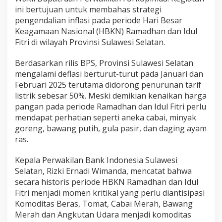
D
ini bertujuan untuk membahas strategi
a
pengendalian inflasi pada periode Hari Besar
e
Keagamaan Nasional (HBKN) Ramadhan dan Idul
r
a
Fitri di wilayah Provinsi Sulawesi Selatan.
h
D
Berdasarkan rilis BPS, Provinsi Sulawesi Selatan
i
mengalami deflasi berturut-turut pada Januari dan
p
Februari 2025 terutama didorong penurunan tarif
e
r
listrik sebesar 50%. Meski demikian kenaikan harga
k
pangan pada periode Ramadhan dan Idul Fitri perlu
u
mendapat perhatian seperti aneka cabai, minyak
a
goreng, bawang putih, gula pasir, dan daging ayam
t
U
ras.
n
t
Kepala Perwakilan Bank Indonesia Sulawesi
u
Selatan, Rizki Ernadi Wimanda, mencatat bahwa
k
secara historis periode HBKN Ramadhan dan Idul
J
a
Fitri menjadi momen kritikal yang perlu diantisipasi
g
Komoditas Beras, Tomat, Cabai Merah, Bawang
a
Merah dan Angkutan Udara menjadi komoditas
S