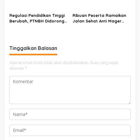
p
Rekomendasi untuk Bahasa
Kuasai Share 53,04 Persen
Indonesia
o
Regulasi Pendidikan Tinggi
Ribuan Peserta Ramaikan
s
Berubah, PTNBH Didorong
Jalan Sehat Anti Mager
Perkuat Sistem Penjaminan
Harmoni Kemanusiaan di
Mutu
Makassar
Tinggalkan Balasan
Alamat email Anda tidak akan dipublikasikan.
Ruas yang wajib
ditandai
*