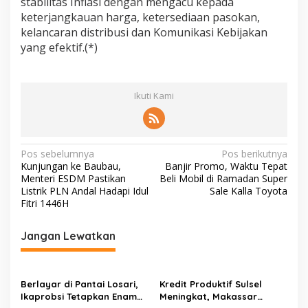
stabilitas Inflasi dengan mengacu kepada
keterjangkauan harga, ketersediaan pasokan,
kelancaran distribusi dan Komunikasi Kebijakan
yang efektif.(*)
Ikuti Kami
N
Pos sebelumnya
Pos berikutnya
Kunjungan ke Baubau,
Banjir Promo, Waktu Tepat
a
Menteri ESDM Pastikan
Beli Mobil di Ramadan Super
v
Listrik PLN Andal Hadapi Idul
Sale Kalla Toyota
Fitri 1446H
i
g
Jangan Lewatkan
a
s
Berlayar di Pantai Losari,
Kredit Produktif Sulsel
i
Ikaprobsi Tetapkan Enam
Meningkat, Makassar