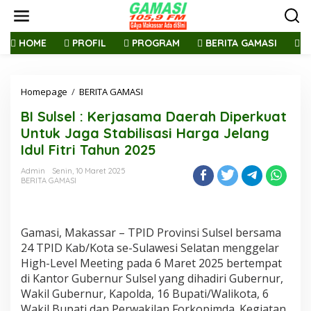
L
e
w
a
HOME
PROFIL
PROGRAM
BERITA GAMASI
R
t
i
k
Homepage
/
BERITA GAMASI
B
e
I
k
BI Sulsel : Kerjasama Daerah Diperkuat
S
o
u
n
Untuk Jaga Stabilisasi Harga Jelang
l
t
Idul Fitri Tahun 2025
s
e
e
n
Admin
Senin, 10 Maret 2025
l
BERITA GAMASI
:
K
e
r
Gamasi, Makassar – TPID Provinsi Sulsel bersama
j
24 TPID Kab/Kota se-Sulawesi Selatan menggelar
a
High-Level Meeting pada 6 Maret 2025 bertempat
s
di Kantor Gubernur Sulsel yang dihadiri Gubernur,
a
m
Wakil Gubernur, Kapolda, 16 Bupati/Walikota, 6
a
Wakil Bupati dan Perwakilan Forkopimda. Kegiatan