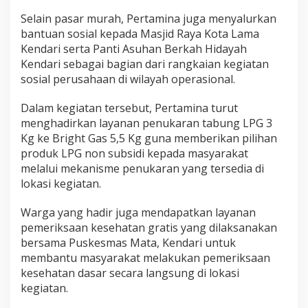
s
Selain pasar murah, Pertamina juga menyalurkan
i
k
bantuan sosial kepada Masjid Raya Kota Lama
a
Kendari serta Panti Asuhan Berkah Hidayah
n
Kendari sebagai bagian dari rangkaian kegiatan
1
sosial perusahaan di wilayah operasional.
.
0
0
Dalam kegiatan tersebut, Pertamina turut
0
menghadirkan layanan penukaran tabung LPG 3
P
Kg ke Bright Gas 5,5 Kg guna memberikan pilihan
a
produk LPG non subsidi kepada masyarakat
k
melalui mekanisme penukaran yang tersedia di
e
t
lokasi kegiatan.
S
e
Warga yang hadir juga mendapatkan layanan
m
pemeriksaan kesehatan gratis yang dilaksanakan
b
bersama Puskesmas Mata, Kendari untuk
a
k
membantu masyarakat melakukan pemeriksaan
o
kesehatan dasar secara langsung di lokasi
B
kegiatan.
e
r