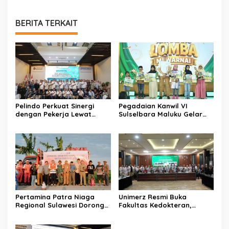
BERITA TERKAIT
Pelindo Perkuat Sinergi
Pegadaian Kanwil VI
dengan Pekerja Lewat
Sulselbara Maluku Gelar
Sosialisasi PKB Periode
Lomba Mewarnai Hari Anak
2026–2028
Nasional, Dorong
Kreativitas Anak dan Peran
Keluarga
Pertamina Patra Niaga
Unimerz Resmi Buka
Regional Sulawesi Dorong
Fakultas Kedokteran,
Penggunaan Bright Gas
Kantongi SK
bagi Petani Sidrap sebagai
Kemendiktisaintek untuk