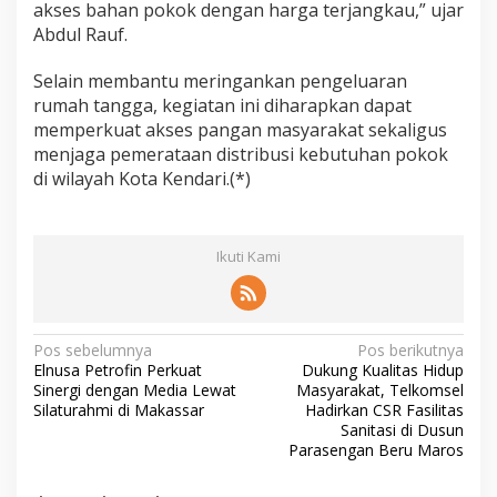
akses bahan pokok dengan harga terjangkau,” ujar
Abdul Rauf.
Selain membantu meringankan pengeluaran
rumah tangga, kegiatan ini diharapkan dapat
memperkuat akses pangan masyarakat sekaligus
menjaga pemerataan distribusi kebutuhan pokok
di wilayah Kota Kendari.(*)
Ikuti Kami
N
Pos sebelumnya
Pos berikutnya
Elnusa Petrofin Perkuat
Dukung Kualitas Hidup
a
Sinergi dengan Media Lewat
Masyarakat, Telkomsel
v
Silaturahmi di Makassar
Hadirkan CSR Fasilitas
Sanitasi di Dusun
i
Parasengan Beru Maros
g