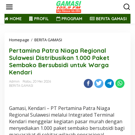
L
e
w
a
HOME
PROFIL
PROGRAM
BERITA GAMASI
t
i
k
Homepage
/
BERITA GAMASI
P
e
e
k
Pertamina Patra Niaga Regional
r
o
t
n
Sulawesi Distribusikan 1.000 Paket
a
t
Sembako Bersubsidi untuk Warga
m
e
Kendari
i
n
n
Admin
Rabu, 20 Mei 2026
a
BERITA GAMASI
P
a
t
r
Gamasi, Kendari – PT Pertamina Patra Niaga
a
Regional Sulawesi melalui Integrated Terminal
N
Kendari menggelar kegiatan pasar murah dengan
i
a
menyediakan 1.000 paket sembako bersubsidi bagi
g
masyarakat di sekitar wilayah operasional