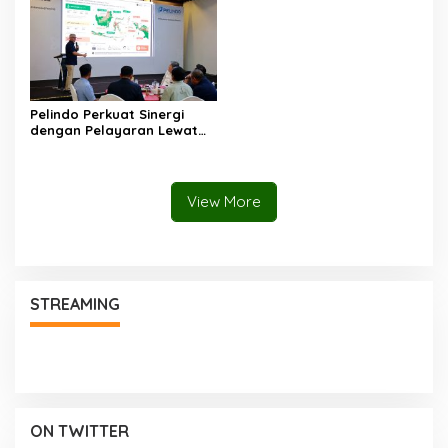
Solusi Energi Irigasi
Prodi Kedokteran dan
Profesi Dokter
Pelindo Perkuat Sinergi
dengan Pelayaran Lewat
Strategic Business
Discussion di Makassar
View More
STREAMING
ON TWITTER