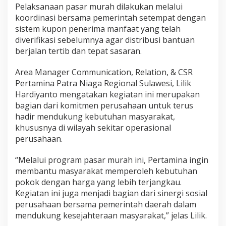
Pelaksanaan pasar murah dilakukan melalui
s
u
koordinasi bersama pemerintah setempat dengan
b
sistem kupon penerima manfaat yang telah
s
diverifikasi sebelumnya agar distribusi bantuan
i
berjalan tertib dan tepat sasaran.
d
i
u
Area Manager Communication, Relation, & CSR
n
Pertamina Patra Niaga Regional Sulawesi, Lilik
t
Hardiyanto mengatakan kegiatan ini merupakan
u
bagian dari komitmen perusahaan untuk terus
k
W
hadir mendukung kebutuhan masyarakat,
a
khususnya di wilayah sekitar operasional
r
perusahaan.
g
a
“Melalui program pasar murah ini, Pertamina ingin
K
e
membantu masyarakat memperoleh kebutuhan
n
pokok dengan harga yang lebih terjangkau.
d
Kegiatan ini juga menjadi bagian dari sinergi sosial
a
perusahaan bersama pemerintah daerah dalam
r
mendukung kesejahteraan masyarakat,” jelas Lilik.
i