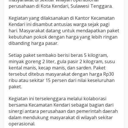
a
perusahaan di Kota Kendari, Sulawesi Tenggara.
R
e
Kegiatan yang dilaksanakan di Kantor Kecamatan
g
i
Kendari ini disambut antusias warga sejak pagi
o
hari. Masyarakat datang untuk mendapatkan paket
n
kebutuhan pokok dengan harga yang lebih ringan
a
dibanding harga pasar.
l
S
u
Setiap paket sembako berisi beras 5 kilogram,
l
minyak goreng 2 liter, gula pasir 2 kilogram, susu
a
kental manis, kecap manis, dan sarden. Paket
w
tersebut ditebus masyarakat dengan harga Rp30
e
s
ribu atau sekitar 15 persen dari nilai keseluruhan
i
paket.
D
i
Kegiatan ini terselenggara melalui kolaborasi
s
bersama Kecamatan Kendari sebagai bagian dari
t
r
sinergi antara perusahaan dan pemerintah daerah
i
dalam mendukung masyarakat di wilayah sekitar
b
operasional.
u