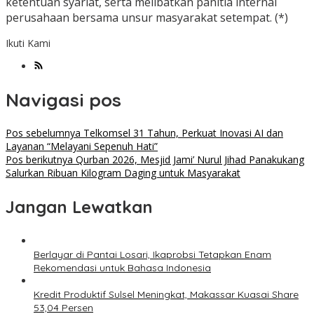
ketentuan syariat, serta melibatkan panitia internal
perusahaan bersama unsur masyarakat setempat. (*)
Ikuti Kami
Navigasi pos
Pos sebelumnya
Telkomsel 31 Tahun, Perkuat Inovasi AI dan
Layanan “Melayani Sepenuh Hati”
Pos berikutnya
Qurban 2026, Mesjid Jami’ Nurul Jihad Panakukang
Salurkan Ribuan Kilogram Daging untuk Masyarakat
Jangan Lewatkan
Berlayar di Pantai Losari, Ikaprobsi Tetapkan Enam
Rekomendasi untuk Bahasa Indonesia
Kredit Produktif Sulsel Meningkat, Makassar Kuasai Share
53,04 Persen