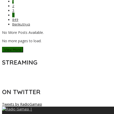
1
2
3
…
849
Berikutnya
No More Posts Available.
No more pages to load.
View More
STREAMING
ON TWITTER
Tweets by RadioGamasi