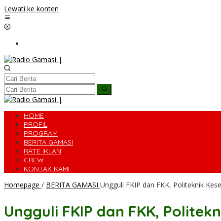
Lewati ke konten
HOME
PROFIL
PROGRAM
BERITA GAMASI
RATE IKLAN
CREW
KONTAK KAMI
Homepage
/
BERITA GAMASI
Ungguli FKIP dan FKK, Politeknik K
Ungguli FKIP dan FKK, Polit