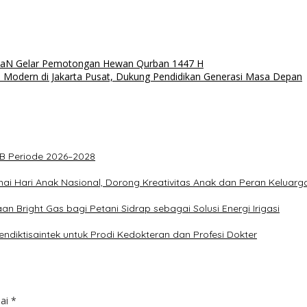
LiaN Gelar Pemotongan Hewan Qurban 1447 H
odern di Jakarta Pusat, Dukung Pendidikan Generasi Masa Depan
PKB Periode 2026–2028
ai Hari Anak Nasional, Dorong Kreativitas Anak dan Peran Keluarg
 Bright Gas bagi Petani Sidrap sebagai Solusi Energi Irigasi
diktisaintek untuk Prodi Kedokteran dan Profesi Dokter
dai
*