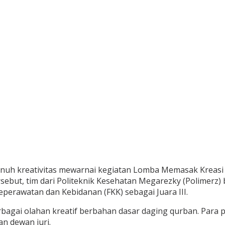
enuh kreativitas mewarnai kegiatan Lomba Memasak Kreasi
ut, tim dari Politeknik Kesehatan Megarezky (Polimerz) be
Keperawatan dan Kebidanan (FKK) sebagai Juara III.
ai olahan kreatif berbahan dasar daging qurban. Para peser
an dewan juri.