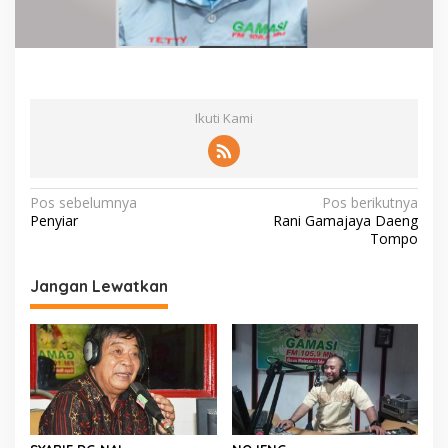
Ikuti Kami
N
Pos sebelumnya
Pos berikutnya
Penyiar
Rani Gamajaya Daeng
a
Tompo
v
i
Jangan Lewatkan
g
a
s
i
p