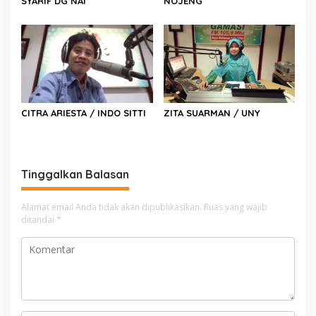
SYARIF DG NAI
NOJENG
o
s
CITRA ARIESTA / INDO SITTI
ZITA SUARMAN / UNY
Tinggalkan Balasan
Alamat email Anda tidak akan dipublikasikan.
Ruas yang wajib
ditandai
*