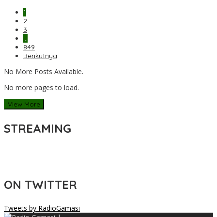
1
2
3
…
849
Berikutnya
No More Posts Available.
No more pages to load.
View More
STREAMING
ON TWITTER
Tweets by RadioGamasi