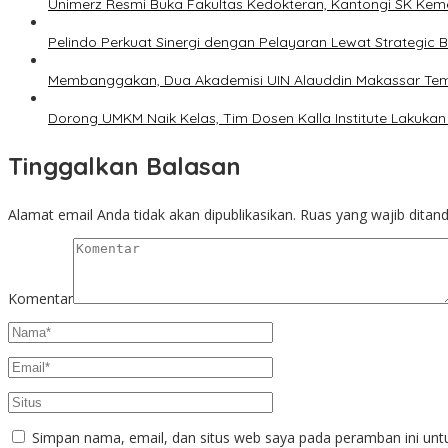
Unimerz Resmi Buka Fakultas Kedokteran, Kantongi SK Kemen
Pelindo Perkuat Sinergi dengan Pelayaran Lewat Strategic B
Membanggakan, Dua Akademisi UIN Alauddin Makassar Temb
Dorong UMKM Naik Kelas, Tim Dosen Kalla Institute Lakuk
Tinggalkan Balasan
Alamat email Anda tidak akan dipublikasikan.
Ruas yang wajib ditan
Komentar
Simpan nama, email, dan situs web saya pada peramban ini unt