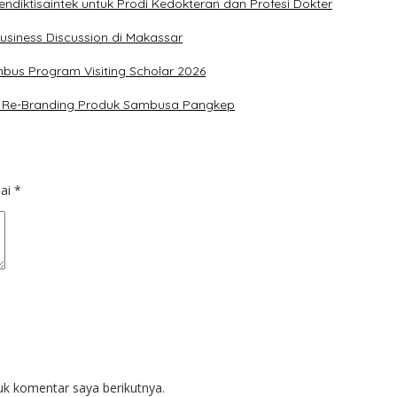
diktisaintek untuk Prodi Kedokteran dan Profesi Dokter
usiness Discussion di Makassar
us Program Visiting Scholar 2026
an Re-Branding Produk Sambusa Pangkep
dai
*
uk komentar saya berikutnya.