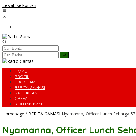
Lewati ke konten
HOME
PROFIL
PROGRAM
BERITA GAMASI
RATE IKLAN
CREW
KONTAK KAMI
Homepage
/
BERITA GAMASI
Nyamanna, Officer Lunch Seharga 57 
Nyamanna, Officer Lunch Sehar