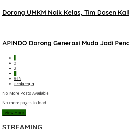
Dorong UMKM Naik Kelas, Tim Dosen Kal
APINDO Dorong Generasi Muda Jadi Penc
1
2
3
…
848
Berikutnya
No More Posts Available.
No more pages to load.
View More
STREAMING