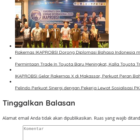
Rakernas IKAPROBSI Dorong Diplomasi Bahasa Indonesia me
Permintaan Trade In Toyota Baru Meningkat, Kalla Toyota T
IKAPROBSI Gelar Rakernas X di Makassar, Perkuat Peran Bah
Pelindo Perkuat Sinergi dengan Pekerja Lewat Sosialisasi 
Tinggalkan Balasan
Alamat email Anda tidak akan dipublikasikan.
Ruas yang wajib ditan