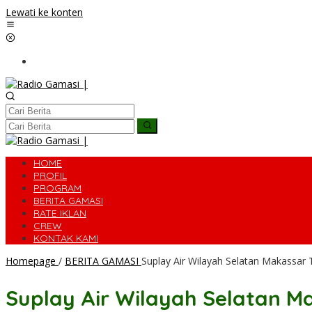
Lewati ke konten
HOME
PROFIL
PROGRAM
BERITA GAMASI
RATE IKLAN
CREW
KONTAK KAMI
Homepage
/
BERITA GAMASI
Suplay Air Wilayah Selatan Makassar
Suplay Air Wilayah Selatan M