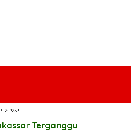
 Terganggu
akassar Terganggu