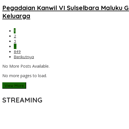
Pegadaian Kanwil VI Sulselbara Maluku 
Keluarga
1
2
3
…
849
Berikutnya
No More Posts Available.
No more pages to load.
View More
STREAMING