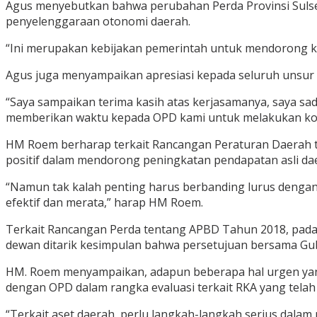
Agus menyebutkan bahwa perubahan Perda Provinsi Sulse
penyelenggaraan otonomi daerah.
“Ini merupakan kebijakan pemerintah untuk mendorong ke
Agus juga menyampaikan apresiasi kepada seluruh unsur D
“Saya sampaikan terima kasih atas kerjasamanya, saya sada
memberikan waktu kepada OPD kami untuk melakukan kons
HM Roem berharap terkait Rancangan Peraturan Daerah t
positif dalam mendorong peningkatan pendapatan asli da
“Namun tak kalah penting harus berbanding lurus dengan 
efektif dan merata,” harap HM Roem.
Terkait Rancangan Perda tentang APBD Tahun 2018, pada
dewan ditarik kesimpulan bahwa persetujuan bersama Gu
HM. Roem menyampaikan, adapun beberapa hal urgen ya
dengan OPD dalam rangka evaluasi terkait RKA yang telah
“Terkait aset daerah, perlu langkah-langkah serius dala