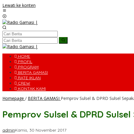
Lewati ke konten
HOME
PROFIL
PROGRAM
BERITA GAMASI
RATE IKLAN
CREW
KONTAK KAMI
Homepage
/
BERITA GAMASI
Pemprov Sulsel & DPRD Sulsel Sepaka
Pemprov Sulsel & DPRD Sulsel
admin
Kamis, 30 November 2017