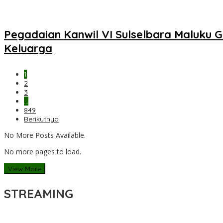
Pegadaian Kanwil VI Sulselbara Maluku 
Keluarga
1
2
3
…
849
Berikutnya
No More Posts Available.
No more pages to load.
View More
STREAMING