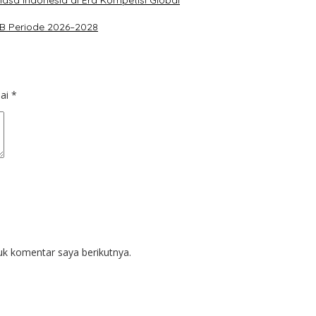
asa Indonesia di Era Kompetisi Global
PKB Periode 2026–2028
dai
*
uk komentar saya berikutnya.