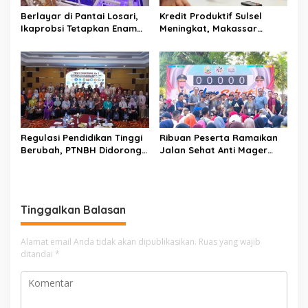
o
Berlayar di Pantai Losari,
Kredit Produktif Sulsel
s
Ikaprobsi Tetapkan Enam
Meningkat, Makassar
Rekomendasi untuk Bahasa
Kuasai Share 53,04 Persen
Indonesia
Regulasi Pendidikan Tinggi
Ribuan Peserta Ramaikan
Berubah, PTNBH Didorong
Jalan Sehat Anti Mager
Perkuat Sistem Penjaminan
Harmoni Kemanusiaan di
Mutu
Makassar
Tinggalkan Balasan
Alamat email Anda tidak akan dipublikasikan.
Ruas yang wajib
ditandai
*