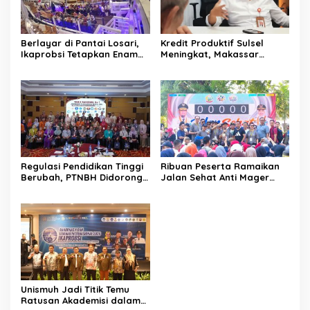
Berlayar di Pantai Losari,
Kredit Produktif Sulsel
Ikaprobsi Tetapkan Enam
Meningkat, Makassar
Rekomendasi untuk Bahasa
Kuasai Share 53,04 Persen
Indonesia
Regulasi Pendidikan Tinggi
Ribuan Peserta Ramaikan
Berubah, PTNBH Didorong
Jalan Sehat Anti Mager
Perkuat Sistem Penjaminan
Harmoni Kemanusiaan di
Mutu
Makassar
Unismuh Jadi Titik Temu
Ratusan Akademisi dalam