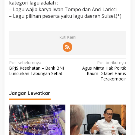
kategori lagu adalah :
– Lagu wajib karya Iwan Tompo dan Anci Laricci
– Lagu pilihan peserta yaitu lagu daerah Sulsel.(*)
Ikuti Kami
N
Pos sebelumnya
Pos berikutnya
BPJS Kesehatan – Bank BNI
Agus Minta Hak Politik
a
Luncurkan Tabungan Sehat
Kaum Difabel Harus
v
Terakomodir
i
Jangan Lewatkan
g
a
s
i
p