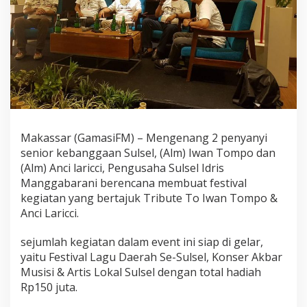
&
A
n
c
i
L
a
r
i
c
c
Makassar (GamasiFM) – Mengenang 2 penyanyi
i
senior kebanggaan Sulsel, (Alm) Iwan Tompo dan
B
e
(Alm) Anci laricci, Pengusaha Sulsel Idris
r
Manggabarani berencana membuat festival
h
kegiatan yang bertajuk Tribute To Iwan Tompo &
a
Anci Laricci.
d
i
a
sejumlah kegiatan dalam event ini siap di gelar,
h
yaitu Festival Lagu Daerah Se-Sulsel, Konser Akbar
R
Musisi & Artis Lokal Sulsel dengan total hadiah
e
Rp150 juta.
k
a