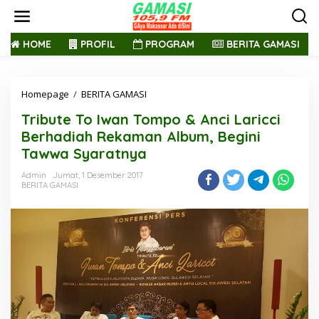
L
e
w
a
HOME
PROFIL
PROGRAM
BERITA GAMASI
t
i
k
Homepage
/
BERITA GAMASI
T
e
r
k
Tribute To Iwan Tompo & Anci Laricci
i
o
b
n
Berhadiah Rekaman Album, Begini
u
t
Tawwa Syaratnya
t
e
e
n
Admin
Jumat, 1 Desember 2017
T
BERITA GAMASI
o
I
w
a
n
T
o
m
p
o