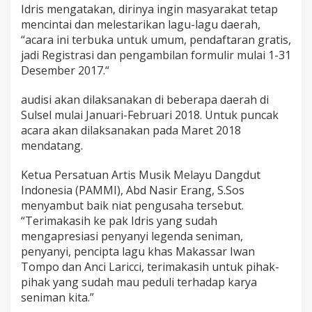
m
Idris mengatakan, dirinya ingin masyarakat tetap
a
mencintai dan melestarikan lagu-lagu daerah,
n
“acara ini terbuka untuk umum, pendaftaran gratis,
A
jadi Registrasi dan pengambilan formulir mulai 1-31
l
Desember 2017.“
b
u
m
audisi akan dilaksanakan di beberapa daerah di
,
Sulsel mulai Januari-Februari 2018. Untuk puncak
B
acara akan dilaksanakan pada Maret 2018
e
mendatang.
g
i
n
Ketua Persatuan Artis Musik Melayu Dangdut
i
Indonesia (PAMMI), Abd Nasir Erang, S.Sos
T
menyambut baik niat pengusaha tersebut.
a
“Terimakasih ke pak Idris yang sudah
w
w
mengapresiasi penyanyi legenda seniman,
a
penyanyi, pencipta lagu khas Makassar Iwan
S
Tompo dan Anci Laricci, terimakasih untuk pihak-
y
pihak yang sudah mau peduli terhadap karya
a
r
seniman kita.”
a