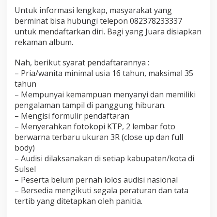
t
Untuk informasi lengkap, masyarakat yang
n
berminat bisa hubungi telepon 082378233337
y
untuk mendaftarkan diri. Bagi yang Juara disiapkan
a
rekaman album.
Nah, berikut syarat pendaftarannya :
– Pria/wanita minimal usia 16 tahun, maksimal 35
tahun
– Mempunyai kemampuan menyanyi dan memiliki
pengalaman tampil di panggung hiburan.
– Mengisi formulir pendaftaran
– Menyerahkan fotokopi KTP, 2 lembar foto
berwarna terbaru ukuran 3R (close up dan full
body)
– Audisi dilaksanakan di setiap kabupaten/kota di
Sulsel
– Peserta belum pernah lolos audisi nasional
– Bersedia mengikuti segala peraturan dan tata
tertib yang ditetapkan oleh panitia.