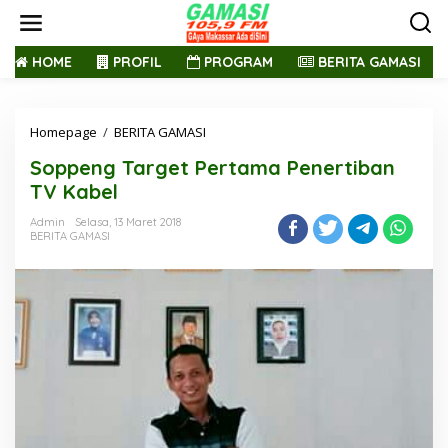
L
e
w
a
HOME
PROFIL
PROGRAM
BERITA GAMASI
t
i
k
Homepage
/
BERITA GAMASI
S
e
o
k
Soppeng Target Pertama Penertiban
p
o
p
n
TV Kabel
e
t
n
e
Admin
Selasa, 13 Maret 2018
BERITA GAMASI
g
n
T
a
r
g
e
t
P
e
r
t
a