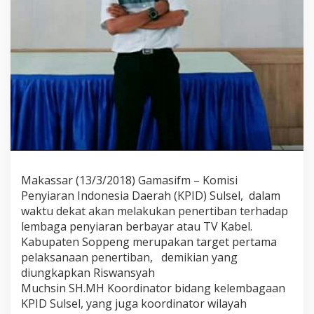
m
a
P
e
n
e
r
t
i
b
a
n
T
V
Makassar (13/3/2018) Gamasifm – Komisi
K
Penyiaran Indonesia Daerah (KPID) Sulsel, dalam
a
b
waktu dekat akan melakukan penertiban terhadap
e
lembaga penyiaran berbayar atau TV Kabel.
l
Kabupaten Soppeng merupakan target pertama
pelaksanaan penertiban, demikian yang
diungkapkan Riswansyah
Muchsin SH.MH Koordinator bidang kelembagaan
KPID Sulsel, yang juga koordinator wilayah