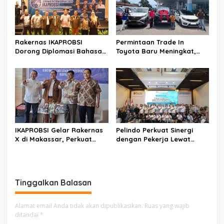
i
p
o
Rakernas IKAPROBSI
Permintaan Trade In
s
Dorong Diplomasi Bahasa
Toyota Baru Meningkat,
Indonesia melalui Pekerja
Kalla Toyota Trust Bukukan
Migran
Penjualan 200 Unit pada
Juli 2026
IKAPROBSI Gelar Rakernas
Pelindo Perkuat Sinergi
X di Makassar, Perkuat
dengan Pekerja Lewat
Peran Bahasa Indonesia di
Sosialisasi PKB Periode
Era Kompetisi Global
2026–2028
Tinggalkan Balasan
Alamat email Anda tidak akan dipublikasikan.
Ruas yang wajib
ditandai
*