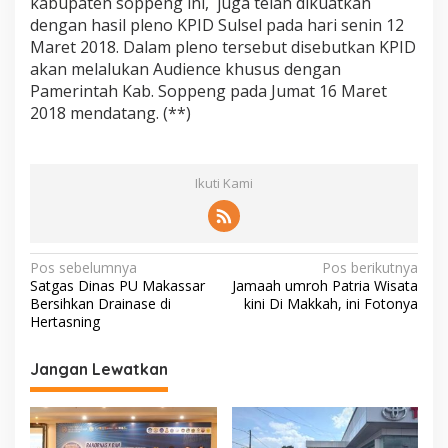
kabupaten soppeng ini, juga telah dikuatkan
dengan hasil pleno KPID Sulsel pada hari senin 12
Maret 2018. Dalam pleno tersebut disebutkan KPID
akan melalukan Audience khusus dengan
Pamerintah Kab. Soppeng pada Jumat 16 Maret
2018 mendatang. (**)
Ikuti Kami
N
Pos sebelumnya
Pos berikutnya
Satgas Dinas PU Makassar
Jamaah umroh Patria Wisata
a
Bersihkan Drainase di
kini Di Makkah, ini Fotonya
v
Hertasning
i
Jangan Lewatkan
g
a
s