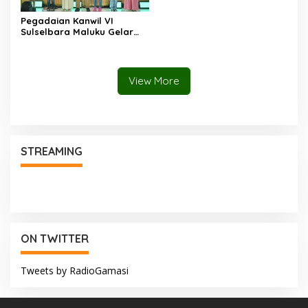
Pegadaian Kanwil VI
Sulselbara Maluku Gelar
Lomba Mewarnai Hari Anak
Nasional, Dorong
Kreativitas Anak dan Peran
Keluarga
View More
STREAMING
ON TWITTER
Tweets by RadioGamasi