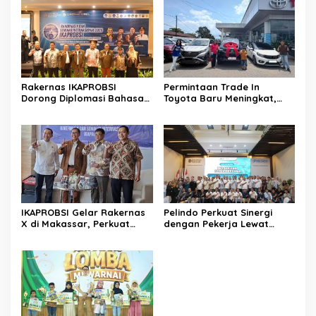
Rakernas IKAPROBSI
Permintaan Trade In
Dorong Diplomasi Bahasa
Toyota Baru Meningkat,
Indonesia melalui Pekerja
Kalla Toyota Trust Bukukan
Migran
Penjualan 200 Unit pada
Juli 2026
IKAPROBSI Gelar Rakernas
Pelindo Perkuat Sinergi
X di Makassar, Perkuat
dengan Pekerja Lewat
Peran Bahasa Indonesia di
Sosialisasi PKB Periode
Era Kompetisi Global
2026–2028