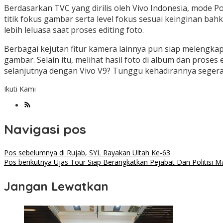
Berdasarkan TVC yang dirilis oleh Vivo Indonesia, mode
titik fokus gambar serta level fokus sesuai keinginan bahk
lebih leluasa saat proses editing foto.
Berbagai kejutan fitur kamera lainnya pun siap melengka
gambar. Selain itu, melihat hasil foto di album dan prose
selanjutnya dengan Vivo V9? Tunggu kehadirannya segera d
Ikuti Kami
Navigasi pos
Pos sebelumnya
di Rujab, SYL Rayakan Ultah Ke-63
Pos berikutnya
Ujas Tour Siap Berangkatkan Pejabat Dan Politisi Ma
Jangan Lewatkan