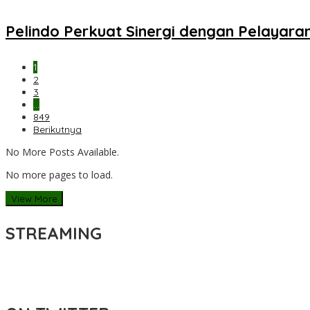
Pelindo Perkuat Sinergi dengan Pelayaran
1
2
3
…
849
Berikutnya
No More Posts Available.
No more pages to load.
View More
STREAMING