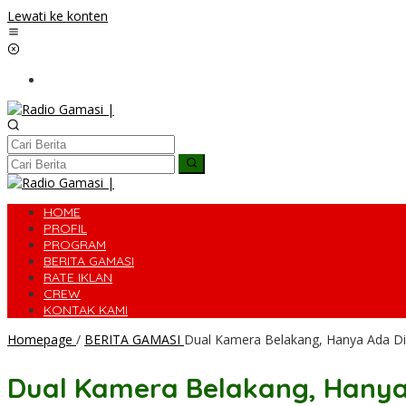
Lewati ke konten
HOME
PROFIL
PROGRAM
BERITA GAMASI
RATE IKLAN
CREW
KONTAK KAMI
Homepage
/
BERITA GAMASI
Dual Kamera Belakang, Hanya Ada Di
Dual Kamera Belakang, Hanya 