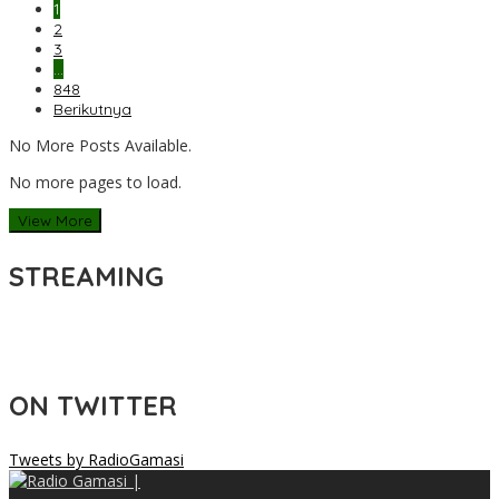
1
2
3
…
848
Berikutnya
No More Posts Available.
No more pages to load.
View More
STREAMING
ON TWITTER
Tweets by RadioGamasi