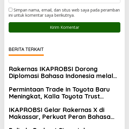
Simpan nama, email, dan situs web saya pada peramban
ini untuk komentar saya berikutnya.
BERITA TERKAIT
Rakernas IKAPROBSI Dorong
Diplomasi Bahasa Indonesia melalui
Pekerja Migran
Permintaan Trade In Toyota Baru
Meningkat, Kalla Toyota Trust
Bukukan Penjualan 200 Unit pada
IKAPROBSI Gelar Rakernas X di
Juli 2026
Makassar, Perkuat Peran Bahasa
Indonesia di Era Kompetisi Global