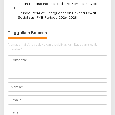
s
Peran Bahasa Indonesia di Era Kompetisi Global
Pelindo Perkuat Sinergi dengan Pekerja Lewat
Sosialisasi PKB Periode 2026–2028
Tinggalkan Balasan
Alamat email Anda tidak akan dipublikasikan.
Ruas yang wajib
ditandai
*