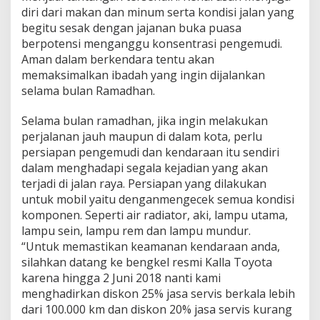
s
diri dari makan dan minum serta kondisi jalan yang
B
begitu sesak dengan jajanan buka puasa
e
berpotensi menganggu konsentrasi pengemudi.
r
k
Aman dalam berkendara tentu akan
e
memaksimalkan ibadah yang ingin dijalankan
n
selama bulan Ramadhan.
d
a
Selama bulan ramadhan, jika ingin melakukan
r
a
perjalanan jauh maupun di dalam kota, perlu
S
persiapan pengemudi dan kendaraan itu sendiri
e
dalam menghadapi segala kejadian yang akan
l
terjadi di jalan raya. Persiapan yang dilakukan
a
untuk mobil yaitu denganmengecek semua kondisi
m
a
komponen. Seperti air radiator, aki, lampu utama,
B
lampu sein, lampu rem dan lampu mundur.
e
“Untuk memastikan keamanan kendaraan anda,
r
silahkan datang ke bengkel resmi Kalla Toyota
p
u
karena hingga 2 Juni 2018 nanti kami
a
menghadirkan diskon 25% jasa servis berkala lebih
s
dari 100.000 km dan diskon 20% jasa servis kurang
a