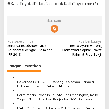
@KallaToyotaID dan Facebook KallaToyota.me (*)
Ikuti Kami
N
Pos sebelumnya
Pos berikutnya
Serunya Roadshow MDS
Resto Ayam Goreng
a
Kolaborasi dengan Desainer
Fatmawati siapkan Paket
v
IFF 2018
Rahmat Free Takjil
i
Jangan Lewatkan
g
a
s
Rakernas IKAPROBSI Dorong Diplomasi Bahasa
Indonesia melalui Pekerja Migran
i
Permintaan Trade In Toyota Baru Meningkat, Kalla
p
Toyota Trust Bukukan Penjualan 200 Unit pada Juli
o
2026
IKAPROBSI Gelar Rakernas X di Makassar, Perkuat