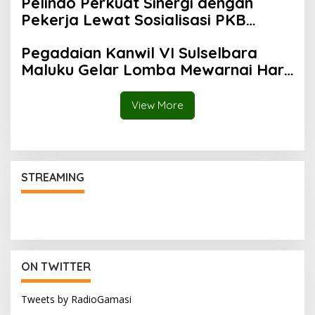
Pelindo Perkuat Sinergi dengan
Pekerja Lewat Sosialisasi PKB
Periode 2026–2028
Pegadaian Kanwil VI Sulselbara
Maluku Gelar Lomba Mewarnai Hari
Anak Nasional, Dorong Kreativitas
Anak dan Peran Keluarga
View More
STREAMING
ON TWITTER
Tweets by RadioGamasi