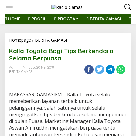
L
e
w
a
HOME
PROFIL
PROGRAM
BERITA GAMASI
R
t
i
k
Homepage
/
BERITA GAMASI
K
e
a
k
Kalla Toyota Bagi Tips Berkendara
l
o
l
n
Selama Berpuasa
a
t
T
e
Admin
Minggu, 20 Mei 2018
BERITA GAMASI
o
n
y
o
t
MAKASSAR, GAMASIFM – Kalla Toyota selalu
a
B
memeberikan layanan terbaik untuk
a
pelanggannya, salah satunya untuk selalu
g
mengingatkan tips berkendara selama mengemudi
i
di bulan Puasa. Marketing Manager Kalla Toyota,
T
Aswan Amiruddin mengatakan berpuasa tentu
i
p
menjadi tantangan tersendiri. Keharusan menjaga