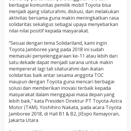
c
berbagai komunitas pemilik mobil Toyota bisa
a
menjadi ajang silaturahmi, diskusi, dan melakukan
r
aktivitas bersama guna makin meningkatkan rasa
a
T
solidaritas sekaligus sebagai upaya menyebarkan
o
nilai-nilai positif kepada masyarakat.
y
o
“Sesuai dengan tema Solidariland, kami ingin
t
Toyota Jamboree yang pada 2018 ini sudah
a
J
memasuki penyelenggaraan ke-11 atau lebih dari
a
satu dekade dapat menjadi sarana untuk makin
m
mempererat lagi tali silaturahmi dan ikatan
b
solidaritas baik antar sesama anggota TOC
o
maupun dengan Toyota guna mencari berbagai
r
e
solusi dan memberikan inovasi terbaik kepada
e
masyarakat dalam menggapai masa depan yang
2
lebih baik,” kata Presiden Direktur PT Toyota-Astra
0
Motor (TAM), Yoshihiro Nakata, pada acara Toyota
1
8
Jamboree 2018, di Hall B1 & B2, JIExpo Kemayoran,
Jakarta Utara