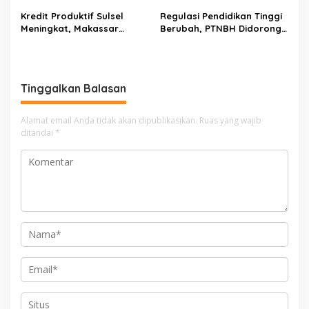
o
Kredit Produktif Sulsel
Regulasi Pendidikan Tinggi
Meningkat, Makassar
Berubah, PTNBH Didorong
s
Kuasai Share 53,04 Persen
Perkuat Sistem Penjaminan
Mutu
Tinggalkan Balasan
Alamat email Anda tidak akan dipublikasikan.
Ruas yang wajib
ditandai
*