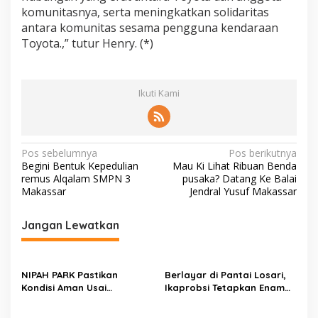
komunitasnya, serta meningkatkan solidaritas
antara komunitas sesama pengguna kendaraan
Toyota.,” tutur Henry. (*)
Ikuti Kami
N
Pos sebelumnya
Pos berikutnya
Begini Bentuk Kepedulian
Mau Ki Lihat Ribuan Benda
a
remus Alqalam SMPN 3
pusaka? Datang Ke Balai
v
Makassar
Jendral Yusuf Makassar
i
Jangan Lewatkan
g
a
s
NIPAH PARK Pastikan
Berlayar di Pantai Losari,
Kondisi Aman Usai
Ikaprobsi Tetapkan Enam
i
Kebakaran, Penyebab
Rekomendasi untuk Bahasa
p
Masih Diselidiki
Indonesia