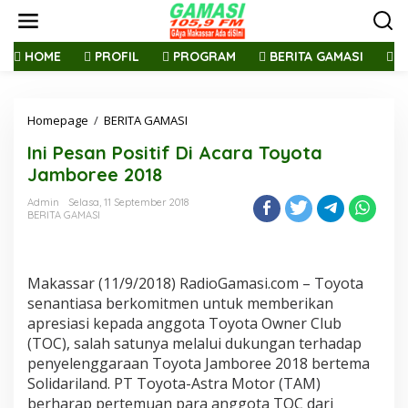
L
e
w
a
HOME
PROFIL
PROGRAM
BERITA GAMASI
R
t
i
k
Homepage
/
BERITA GAMASI
I
e
n
k
Ini Pesan Positif Di Acara Toyota
i
o
P
n
Jamboree 2018
e
t
s
e
Admin
Selasa, 11 September 2018
BERITA GAMASI
a
n
n
P
o
Makassar (11/9/2018) RadioGamasi.com – Toyota
s
i
senantiasa berkomitmen untuk memberikan
t
apresiasi kepada anggota Toyota Owner Club
i
(TOC), salah satunya melalui dukungan terhadap
f
penyelenggaraan Toyota Jamboree 2018 bertema
D
Solidariland. PT Toyota-Astra Motor (TAM)
i
A
berharap pertemuan para anggota TOC dari