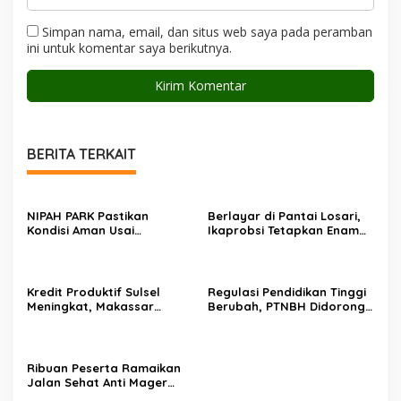
Simpan nama, email, dan situs web saya pada peramban
ini untuk komentar saya berikutnya.
BERITA TERKAIT
NIPAH PARK Pastikan
Berlayar di Pantai Losari,
Kondisi Aman Usai
Ikaprobsi Tetapkan Enam
Kebakaran, Penyebab
Rekomendasi untuk Bahasa
Masih Diselidiki
Indonesia
Kredit Produktif Sulsel
Regulasi Pendidikan Tinggi
Meningkat, Makassar
Berubah, PTNBH Didorong
Kuasai Share 53,04 Persen
Perkuat Sistem Penjaminan
Mutu
Ribuan Peserta Ramaikan
Jalan Sehat Anti Mager
Harmoni Kemanusiaan di