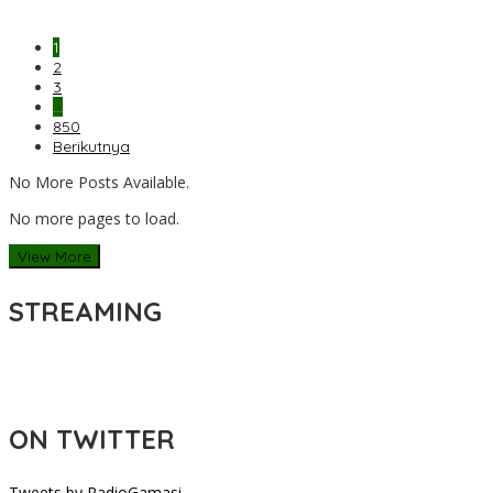
1
2
3
…
850
Berikutnya
No More Posts Available.
No more pages to load.
View More
STREAMING
ON TWITTER
Tweets by RadioGamasi