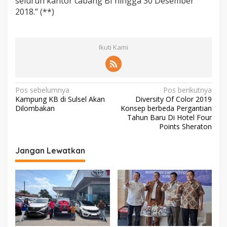
seluruh kantor cabang BI hingga 30 Desember
a
2018.” (**)
h
u
n
2
Ikuti Kami
0
1
8
N
Pos sebelumnya
Pos berikutnya
Kampung KB di Sulsel Akan
Diversity Of Color 2019
a
Dilombakan
Konsep berbeda Pergantian
v
Tahun Baru Di Hotel Four
Points Sheraton
i
g
Jangan Lewatkan
a
s
i
p
o