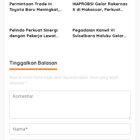
s
Permintaan Trade In
IKAPROBSI Gelar Rakernas
Toyota Baru Meningkat,
X di Makassar, Perkuat
Kalla Toyota Trust Bukukan
Peran Bahasa Indonesia di
Penjualan 200 Unit pada
Era Kompetisi Global
Juli 2026
Pelindo Perkuat Sinergi
Pegadaian Kanwil VI
dengan Pekerja Lewat
Sulselbara Maluku Gelar
Sosialisasi PKB Periode
Lomba Mewarnai Hari Anak
2026–2028
Nasional, Dorong
Kreativitas Anak dan Peran
Keluarga
Tinggalkan Balasan
Alamat email Anda tidak akan dipublikasikan.
Ruas yang wajib
ditandai
*