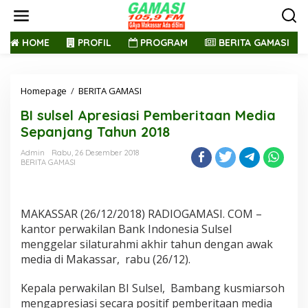
L
e
w
a
HOME
PROFIL
PROGRAM
BERITA GAMASI
t
i
k
Homepage
/
BERITA GAMASI
B
e
I
k
BI sulsel Apresiasi Pemberitaan Media
s
o
u
n
Sepanjang Tahun 2018
l
t
s
e
Admin
Rabu, 26 Desember 2018
BERITA GAMASI
e
n
l
A
p
MAKASSAR (26/12/2018) RADIOGAMASI. COM –
r
e
kantor perwakilan Bank Indonesia Sulsel
s
menggelar silaturahmi akhir tahun dengan awak
i
media di Makassar, rabu (26/12).
a
s
Kepala perwakilan BI Sulsel, Bambang kusmiarsoh
i
P
mengapresiasi secara positif pemberitaan media