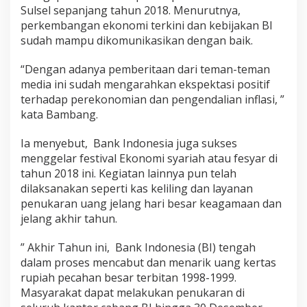
e
Sulsel sepanjang tahun 2018. Menurutnya,
m
perkembangan ekonomi terkini dan kebijakan BI
b
sudah mampu dikomunikasikan dengan baik.
e
r
i
“Dengan adanya pemberitaan dari teman-teman
t
media ini sudah mengarahkan ekspektasi positif
a
terhadap perekonomian dan pengendalian inflasi, ”
a
kata Bambang.
n
M
e
Ia menyebut, Bank Indonesia juga sukses
d
menggelar festival Ekonomi syariah atau fesyar di
i
tahun 2018 ini. Kegiatan lainnya pun telah
a
dilaksanakan seperti kas keliling dan layanan
S
penukaran uang jelang hari besar keagamaan dan
e
p
jelang akhir tahun.
a
n
” Akhir Tahun ini, Bank Indonesia (BI) tengah
j
dalam proses mencabut dan menarik uang kertas
a
rupiah pecahan besar terbitan 1998-1999.
n
g
Masyarakat dapat melakukan penukaran di
T