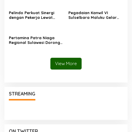
Penjualan 200 Unit pada
Era Kompetisi Global
Juli 2026
Pelindo Perkuat Sinergi
Pegadaian Kanwil VI
dengan Pekerja Lewat
Sulselbara Maluku Gelar
Sosialisasi PKB Periode
Lomba Mewarnai Hari Anak
2026–2028
Nasional, Dorong
Kreativitas Anak dan Peran
Keluarga
Pertamina Patra Niaga
Regional Sulawesi Dorong
Penggunaan Bright Gas
bagi Petani Sidrap sebagai
Solusi Energi Irigasi
View More
STREAMING
ON TWITTER