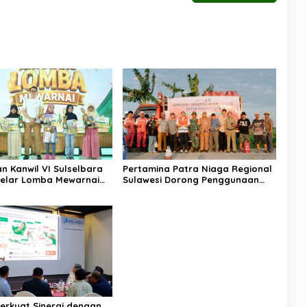
n Kanwil VI Sulselbara
Pertamina Patra Niaga Regional
elar Lomba Mewarnai
Sulawesi Dorong Penggunaan
k Nasional, Dorong
Bright Gas bagi Petani Sidrap
tas Anak dan Peran
sebagai Solusi Energi Irigasi
Perkuat Sinergi dengan