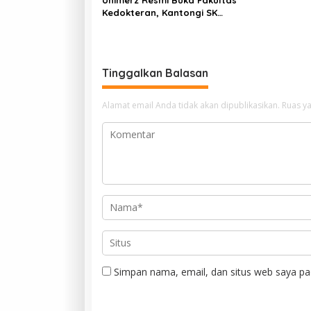
Kedokteran, Kantongi SK
Kemendiktisaintek untuk Prodi
Kedokteran dan Profesi Dokter
Tinggalkan Balasan
Alamat email Anda tidak akan dipublikasikan.
Ruas ya
Simpan nama, email, dan situs web saya pa