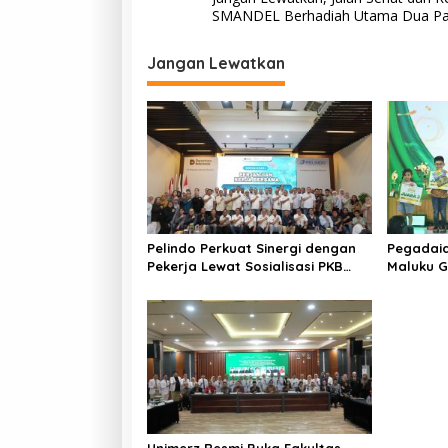
a
SMANDEL Berhadiah Utama Dua Pa
v
i
Jangan Lewatkan
g
a
s
i
p
o
Pelindo Perkuat Sinergi dengan
Pegadaia
s
Pekerja Lewat Sosialisasi PKB
Maluku G
Periode 2026–2028
Hari Ana
Kreativi
Keluarga
Unimerz Resmi Buka Fakultas