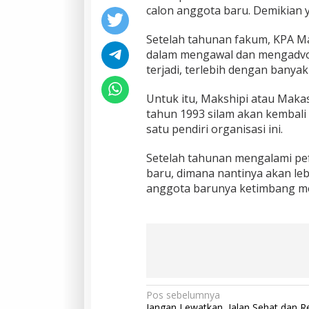
calon anggota baru. Demikian 
Setelah tahunan fakum, KPA Mak
dalam mengawal dan mengadvok
terjadi, terlebih dengan banya
Untuk itu, Makshipi atau Makas
tahun 1993 silam akan kembali 
satu pendiri organisasi ini.
Setelah tahunan mengalami pe
baru, dimana nantinya akan l
anggota barunya ketimbang me
N
Pos sebelumnya
Jangan Lewatkan, Jalan Sehat dan R