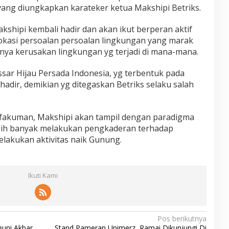
yang diungkapkan karateker ketua Makshipi Betriks.
shipi kembali hadir dan akan ikut berperan aktif
asi persoalan persoalan lingkungan yang marak
knya kerusakan lingkungan yg terjadi di mana-mana.
sar Hijau Persada Indonesia, yg terbentuk pada
hadir, demikian yg ditegaskan Betriks selaku salah
fakuman, Makshipi akan tampil dengan paradigma
ebih banyak melakukan pengkaderan terhadap
lakukan aktivitas naik Gunung.
Ikuti Kami
Pos berikutnya
euni Akbar
Stand Pameran Unimerz, Ramai Dikunjungi Di