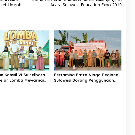
ket Umroh
Acara Sulawesi Education Expo 2019
n Kanwil VI Sulselbara
Pertamina Patra Niaga Regional
elar Lomba Mewarnai
Sulawesi Dorong Penggunaan
k Nasional, Dorong
Bright Gas bagi Petani Sidrap
tas Anak dan Peran
sebagai Solusi Energi Irigasi