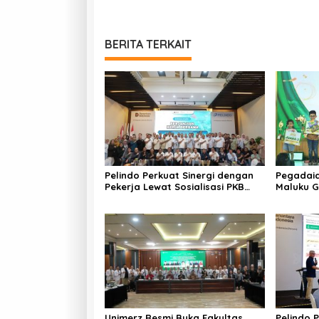
BERITA TERKAIT
Pelindo Perkuat Sinergi dengan
Pegadaia
Pekerja Lewat Sosialisasi PKB
Maluku G
Periode 2026–2028
Hari Ana
Kreativi
Keluarga
Unimerz Resmi Buka Fakultas
Pelindo 