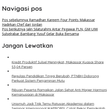
Navigasi pos
Pos sebelumnya
Ramadhan Kareem Four Points Makassar
Hadirkan Chef dari Jordan
Pos berikutnya
Jalin Silaturahmi Antar Pegawai PLN, GM UIW
Sulselrabar Bambang Yusuf Gelar Buka Bersama
Jangan Lewatkan
Kredit Produktif Sulsel Meningkat, Makassar Kuasai Share
53,04 Persen
Regulasi Pendidikan Tinggi Berubah, PTNBH Didorong
Perkuat Sistem Penjaminan Mutu
Ribuan Peserta Ramaikan Jalan Sehat Anti Mager Harmoni
Kemanusiaan di Makassar
Unismuh Jadi Titik Temu Ratusan Akademisi dalam
Seminar Internasional IKAPROBSI, Catat Rekor Pemakalah