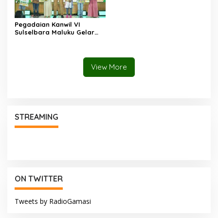
Pegadaian Kanwil VI
Sulselbara Maluku Gelar
Lomba Mewarnai Hari Anak
Nasional, Dorong
Kreativitas Anak dan Peran
Keluarga
View More
STREAMING
ON TWITTER
Tweets by RadioGamasi