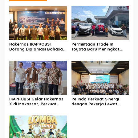
Rakernas IKAPROBSI
Permintaan Trade In
Dorong Diplomasi Bahasa
Toyota Baru Meningkat,
Indonesia melalui Pekerja
Kalla Toyota Trust Bukukan
Migran
Penjualan 200 Unit pada
Juli 2026
IKAPROBSI Gelar Rakernas
Pelindo Perkuat Sinergi
X di Makassar, Perkuat
dengan Pekerja Lewat
Peran Bahasa Indonesia di
Sosialisasi PKB Periode
Era Kompetisi Global
2026–2028