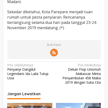
Madani.
Sekedar diketahui, Kota Parepare menjadi tuan
rumah untuk pesta penyiaran. Rencananya
berlangsung selama dua hari pada tanggal 23-24
November 2019 mendatang. (*)
Ikuti Kami
N
Pos sebelumnya
Pos berikutnya
Penyanyi Dangdut
Dekan Fisip Unismuh
a
Legendaris Ida Laila Tutup
Makassar Minta
v
Usia
Penyambutan 458 Maba
2019 dengan Suka Cita
i
g
Jangan Lewatkan
a
s