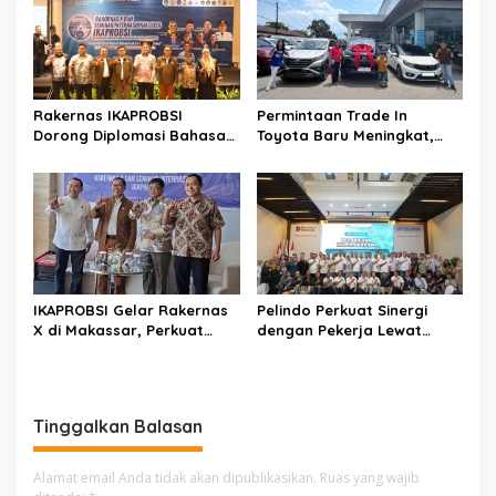
i
p
o
s
Rakernas IKAPROBSI
Permintaan Trade In
Dorong Diplomasi Bahasa
Toyota Baru Meningkat,
Indonesia melalui Pekerja
Kalla Toyota Trust Bukukan
Migran
Penjualan 200 Unit pada
Juli 2026
IKAPROBSI Gelar Rakernas
Pelindo Perkuat Sinergi
X di Makassar, Perkuat
dengan Pekerja Lewat
Peran Bahasa Indonesia di
Sosialisasi PKB Periode
Era Kompetisi Global
2026–2028
Tinggalkan Balasan
Alamat email Anda tidak akan dipublikasikan.
Ruas yang wajib