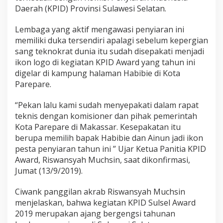
L
Daerah (KPID) Provinsi Sulawesi Selatan.
o
g
Lembaga yang aktif mengawasi penyiaran ini
o
memiliki duka tersendiri apalagi sebelum kepergian
K
P
sang teknokrat dunia itu sudah disepakati menjadi
I
ikon logo di kegiatan KPID Award yang tahun ini
D
digelar di kampung halaman Habibie di Kota
S
Parepare.
u
l
s
“Pekan lalu kami sudah menyepakati dalam rapat
e
teknis dengan komisioner dan pihak pemerintah
l
Kota Parepare di Makassar. Kesepakatan itu
A
berupa memilih bapak Habibie dan Ainun jadi ikon
w
a
pesta penyiaran tahun ini ” Ujar Ketua Panitia KPID
r
Award, Riswansyah Muchsin, saat dikonfirmasi,
d
Jumat (13/9/2019).
2
0
Ciwank panggilan akrab Riswansyah Muchsin
1
9
menjelaskan, bahwa kegiatan KPID Sulsel Award
2019 merupakan ajang bergengsi tahunan