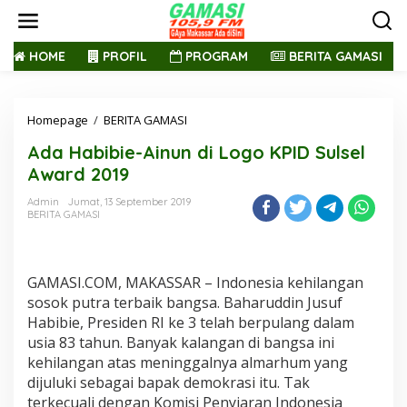
L
e
w
a
HOME
PROFIL
PROGRAM
BERITA GAMASI
t
i
k
Homepage
/
BERITA GAMASI
A
e
d
k
Ada Habibie-Ainun di Logo KPID Sulsel
a
o
H
n
Award 2019
a
t
b
e
Admin
Jumat, 13 September 2019
BERITA GAMASI
i
n
b
i
e
GAMASI.COM, MAKASSAR – Indonesia kehilangan
-
A
sosok putra terbaik bangsa. Baharuddin Jusuf
i
Habibie, Presiden RI ke 3 telah berpulang dalam
n
usia 83 tahun. Banyak kalangan di bangsa ini
u
kehilangan atas meninggalnya almarhum yang
n
dijuluki sebagai bapak demokrasi itu. Tak
d
i
terkecuali dengan Komisi Penyiaran Indonesia