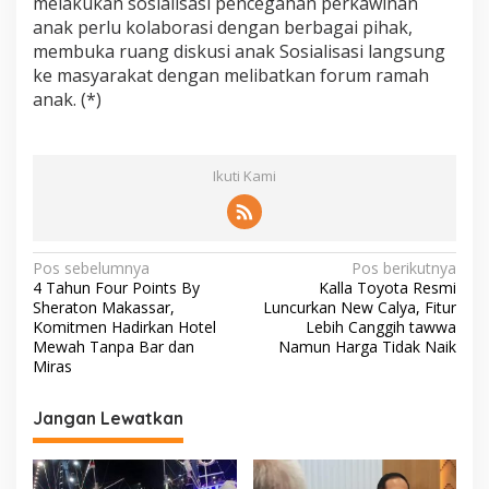
melakukan sosialisasi pencegahan perkawinan
c
anak perlu kolaborasi dengan berbagai pihak,
e
membuka ruang diskusi anak Sosialisasi langsung
g
a
ke masyarakat dengan melibatkan forum ramah
h
anak. (*)
a
n
P
e
Ikuti Kami
r
k
a
w
N
i
Pos sebelumnya
Pos berikutnya
n
4 Tahun Four Points By
Kalla Toyota Resmi
a
a
Sheraton Makassar,
Luncurkan New Calya, Fitur
n
v
Komitmen Hadirkan Hotel
Lebih Canggih tawwa
A
Mewah Tanpa Bar dan
Namun Harga Tidak Naik
i
n
Miras
a
g
k
Jangan Lewatkan
a
s
i