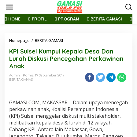
L
e
w
a
HOME
PROFIL
PROGRAM
BERITA GAMASI
R
t
i
k
Homepage
/
BERITA GAMASI
K
e
P
k
KPI Sulsel Kumpul Kepala Desa Dan
I
o
S
n
Lurah Diskusi Pencegahan Perkawinan
u
t
Anak
l
e
s
n
Admin
Kamis, 19 September 2019
e
BERITA GAMASI
l
K
u
m
GAMASI.COM, MAKASSAR – Dalam upaya mencegah
p
perkawinan anak, Koalisi Perempuan Indonesia
u
(KPI) Sulsel menggelar diskusi multi stakeholder,
l
melibatkan kepala desa & lurah di 12 wilayah
K
e
Cabang KPI. Antara lain Makassar, Gowa,
p
Jeneponto, Takalar, Bulukumba, Maros, Pangkep,