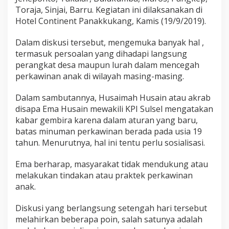
a
Toraja, Sinjai, Barru. Kegiatan ini dilaksanakan di
l
Hotel Continent Panakkukang, Kamis (19/9/2019).
a
D
e
Dalam diskusi tersebut, mengemuka banyak hal ,
s
termasuk persoalan yang dihadapi langsung
a
perangkat desa maupun lurah dalam mencegah
D
perkawinan anak di wilayah masing-masing.
a
n
L
Dalam sambutannya, Husaimah Husain atau akrab
u
disapa Ema Husain mewakili KPI Sulsel mengatakan
r
kabar gembira karena dalam aturan yang baru,
a
batas minuman perkawinan berada pada usia 19
h
tahun. Menurutnya, hal ini tentu perlu sosialisasi.
D
i
s
Ema berharap, masyarakat tidak mendukung atau
k
melakukan tindakan atau praktek perkawinan
u
anak.
s
i
P
Diskusi yang berlangsung setengah hari tersebut
e
melahirkan beberapa poin, salah satunya adalah
n