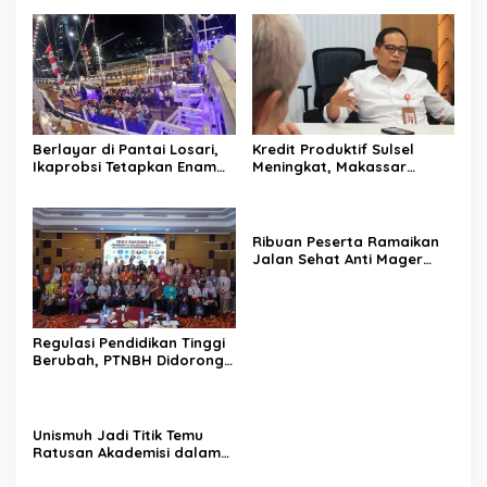
Berlayar di Pantai Losari,
Kredit Produktif Sulsel
Ikaprobsi Tetapkan Enam
Meningkat, Makassar
Rekomendasi untuk Bahasa
Kuasai Share 53,04 Persen
Indonesia
Ribuan Peserta Ramaikan
Jalan Sehat Anti Mager
Harmoni Kemanusiaan di
Makassar
Regulasi Pendidikan Tinggi
Berubah, PTNBH Didorong
Perkuat Sistem Penjaminan
Mutu
Unismuh Jadi Titik Temu
Ratusan Akademisi dalam
Seminar Internasional
IKAPROBSI, Catat Rekor