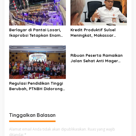
p
o
s
Berlayar di Pantai Losari,
Kredit Produktif Sulsel
Ikaprobsi Tetapkan Enam
Meningkat, Makassar
Rekomendasi untuk Bahasa
Kuasai Share 53,04 Persen
Indonesia
Ribuan Peserta Ramaikan
Jalan Sehat Anti Mager
Harmoni Kemanusiaan di
Makassar
Regulasi Pendidikan Tinggi
Berubah, PTNBH Didorong
Perkuat Sistem Penjaminan
Mutu
Tinggalkan Balasan
Alamat email Anda tidak akan dipublikasikan.
Ruas yang wajib
ditandai
*