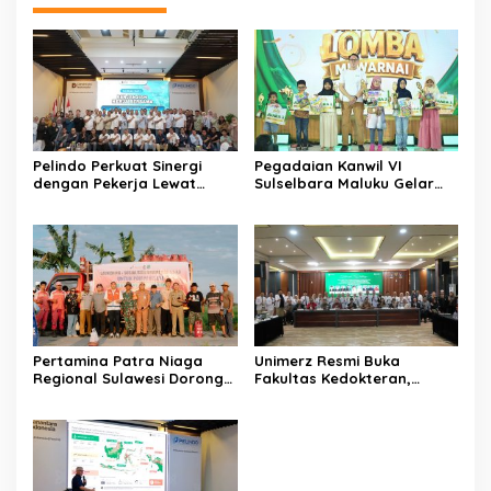
Pelindo Perkuat Sinergi
Pegadaian Kanwil VI
dengan Pekerja Lewat
Sulselbara Maluku Gelar
Sosialisasi PKB Periode
Lomba Mewarnai Hari Anak
2026–2028
Nasional, Dorong
Kreativitas Anak dan Peran
Keluarga
Pertamina Patra Niaga
Unimerz Resmi Buka
Regional Sulawesi Dorong
Fakultas Kedokteran,
Penggunaan Bright Gas
Kantongi SK
bagi Petani Sidrap sebagai
Kemendiktisaintek untuk
Solusi Energi Irigasi
Prodi Kedokteran dan
Profesi Dokter