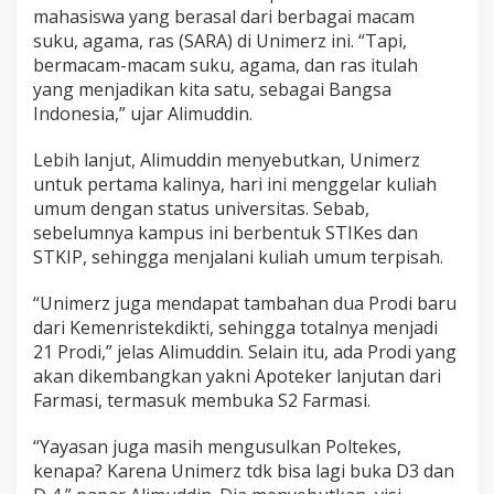
A
mahasiswa yang berasal dari berbagai macam
l
suku, agama, ras (SARA) di Unimerz ini. “Tapi,
i
bermacam-macam suku, agama, dan ras itulah
m
yang menjadikan kita satu, sebagai Bangsa
u
d
Indonesia,” ujar Alimuddin.
d
i
Lebih lanjut, Alimuddin menyebutkan, Unimerz
n
untuk pertama kalinya, hari ini menggelar kuliah
:
umum dengan status universitas. Sebab,
B
e
sebelumnya kampus ini berbentuk STIKes dan
r
STKIP, sehingga menjalani kuliah umum terpisah.
m
a
“Unimerz juga mendapat tambahan dua Prodi baru
c
dari Kemenristekdikti, sehingga totalnya menjadi
a
m
21 Prodi,” jelas Alimuddin. Selain itu, ada Prodi yang
S
akan dikembangkan yakni Apoteker lanjutan dari
A
Farmasi, termasuk membuka S2 Farmasi.
R
A
“Yayasan juga masih mengusulkan Poltekes,
M
e
kenapa? Karena Unimerz tdk bisa lagi buka D3 dan
n