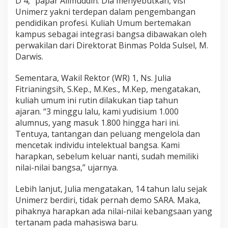
D 4,” papar Alimuddin. Dia menyebutkan, visi
y
Unimerz yakni terdepan dalam pengembangan
a
pendidikan profesi. Kuliah Umum bertemakan
t
u
kampus sebagai integrasi bangsa dibawakan oleh
k
perwakilan dari Direktorat Binmas Polda Sulsel, M.
a
Darwis.
n
K
Sementara, Wakil Rektor (WR) 1, Ns. Julia
i
t
Fitrianingsih, S.Kep., M.Kes., M.Kep, mengatakan,
a
kuliah umum ini rutin dilakukan tiap tahun
ajaran. “3 minggu lalu, kami yudisium 1.000
alumnus, yang masuk 1.800 hingga hari ini.
Tentuya, tantangan dan peluang mengelola dan
mencetak individu intelektual bangsa. Kami
harapkan, sebelum keluar nanti, sudah memiliki
nilai-nilai bangsa,” ujarnya.
Lebih lanjut, Julia mengatakan, 14 tahun lalu sejak
Unimerz berdiri, tidak pernah demo SARA. Maka,
pihaknya harapkan ada nilai-nilai kebangsaan yang
tertanam pada mahasiswa baru.