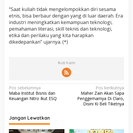
“Saat kuliah tidak mengelompokkan diri sesama
etnis, bisa berbaur dengan yang di luar daerah. Era
industri meningkatkan kemampuan teknologi,
pemahaman literasi, skill teknis dan teknologi,
etika dan perilaku yang kita harapkan
dikedepankan” ujarnya. (*)
Ikuti Kami
N
Pos sebelumnya
Pos berikutnya
Maba Institut Bisnis dan
Maher Zain Akan Sapa
a
Keuangan Nitro Ikut ESQ
Penggemarnya Di Claro,
v
Disini Ki Beli Tiketnya
i
Jangan Lewatkan
g
a