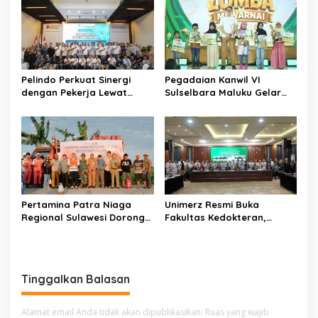
s
i
p
o
Pelindo Perkuat Sinergi
Pegadaian Kanwil VI
s
dengan Pekerja Lewat
Sulselbara Maluku Gelar
Sosialisasi PKB Periode
Lomba Mewarnai Hari Anak
2026–2028
Nasional, Dorong
Kreativitas Anak dan Peran
Keluarga
Pertamina Patra Niaga
Unimerz Resmi Buka
Regional Sulawesi Dorong
Fakultas Kedokteran,
Penggunaan Bright Gas
Kantongi SK
bagi Petani Sidrap sebagai
Kemendiktisaintek untuk
Solusi Energi Irigasi
Prodi Kedokteran dan
Profesi Dokter
Tinggalkan Balasan
Alamat email Anda tidak akan dipublikasikan.
Ruas yang wajib