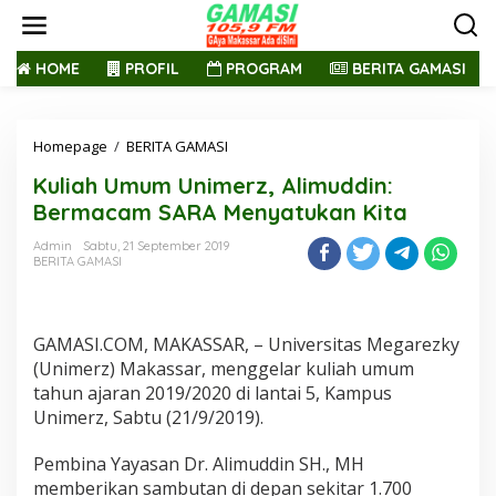
L
e
w
a
HOME
PROFIL
PROGRAM
BERITA GAMASI
t
i
k
Homepage
/
BERITA GAMASI
K
e
u
k
Kuliah Umum Unimerz, Alimuddin:
l
o
i
n
Bermacam SARA Menyatukan Kita
a
t
h
e
Admin
Sabtu, 21 September 2019
BERITA GAMASI
U
n
m
u
m
GAMASI.COM, MAKASSAR, – Universitas Megarezky
U
n
(Unimerz) Makassar, menggelar kuliah umum
i
tahun ajaran 2019/2020 di lantai 5, Kampus
m
Unimerz, Sabtu (21/9/2019).
e
r
Pembina Yayasan Dr. Alimuddin SH., MH
z
,
memberikan sambutan di depan sekitar 1.700