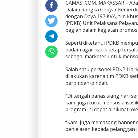
P
GAMASI.COM, MAKASSAR – Ada ya
r
Dalam Rangka Gebyar Kemerde
o
dengan Daya 197 KVA, tim khu
m
(PDKB) Unit Pelaksana Pelayan
o
bagian dalam kegiatan promosi 
s
i
P
Seperti diketahui PDKB mempu
L
padam agar listrik tetap tersa
N
sebagai marketer untuk mensos
S
e
m
Salah satu personel PDKB Hariy
b
dilakukan karena tim PDKB seti
a
berpindah-pindah.
r
i
“Di tengah panas siang hari se
B
e
kami juga turut mensosialisasi
k
program ini dapat dinikmati ol
e
r
“Kami juga memasang banner 
j
penjelasan kepada pelanggan j
a
D