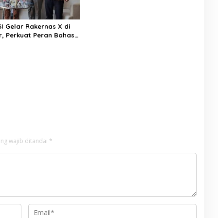
I Gelar Rakernas X di
, Perkuat Peran Bahasa
 di Era Kompetisi
ng wajib ditandai
*