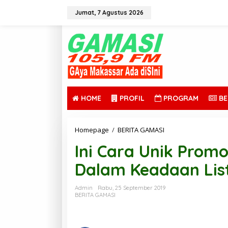
L
e
Jumat, 7 Agustus 2026
w
a
t
i
k
e
k
o
n
HOME
PROFIL
PROGRAM
BE
t
e
n
Homepage
/
BERITA GAMASI
I
n
Ini Cara Unik Prom
i
C
Dalam Keadaan Lis
a
r
a
Admin
Rabu, 25 September 2019
U
BERITA GAMASI
n
i
k