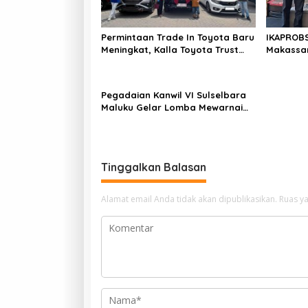
p
n
g
o
a
Permintaan Trade In Toyota Baru
IKAPROBS
s
n
Meningkat, Kalla Toyota Trust
Makassar
Bukukan Penjualan 200 Unit
Indonesia
pada Juli 2026
Global
Pegadaian Kanwil VI Sulselbara
Maluku Gelar Lomba Mewarnai
Hari Anak Nasional, Dorong
Kreativitas Anak dan Peran
Keluarga
Tinggalkan Balasan
Alamat email Anda tidak akan dipublikasikan.
Ruas ya