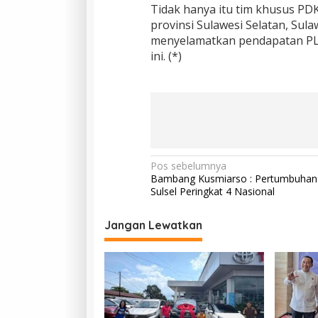
a
Tidak hanya itu tim khusus PD
l
provinsi Sulawesi Selatan, Sula
a
menyelamatkan pendapatan PLN
m
ini. (*)
K
e
a
d
a
a
n
L
i
N
Pos sebelumnya
s
Bambang Kusmiarso : Pertumbuhan
a
t
Sulsel Peringkat 4 Nasional
r
v
i
k
i
Jangan Lewatkan
B
g
e
r
a
t
s
e
g
i
a