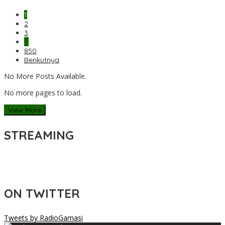
1
2
3
…
850
Berikutnya
No More Posts Available.
No more pages to load.
View More
STREAMING
ON TWITTER
Tweets by RadioGamasi