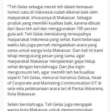
t
“Teh Gelas sebagai merek teh dalam kemasan
d
a
nomor satu di Indonesia sudah dikenal baik oleh
n
masyarakat, khususnya di Makassar. Sebagai
P
produk yang memiliki kualitas baik, karena dibuat
r
dari daun teh asli dan menggunakan 100 persen
o
gula asli. Teh Gelas mendukung terwujudnya
m
o
masyarakat Indonesia yang sehat. Kami beberapa
s
waktu lalu juga pernah mengadakan acara yang
i
sama untuk warga kota Makassar. Dan kali ini kami
P
tetap mengusung pesan yang sama, agar
o
t
masyarakat Makassar menjalankan gaya hidup
e
sehat dengan berolahraga. Dan jika ingin
n
mengonsumi teh, agar memilih teh berkualitas
s
seperti Teh Gelas, menurut Harianus Zebua, Head
i
of Corporate and Marketing Communication OT di
W
i
sela-sela pelaksanaan acara lari di Pantai Akkarena,
s
Kota Makassar.
a
t
Selain berolahraga, Teh Gelas juga mengajak
a
warga kota Makassar untuk mempromosikan
D