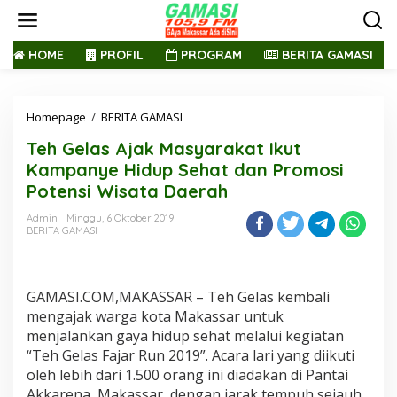
L
e
w
a
HOME
PROFIL
PROGRAM
BERITA GAMASI
t
i
k
Homepage
/
BERITA GAMASI
T
e
e
k
Teh Gelas Ajak Masyarakat Ikut
h
o
G
n
Kampanye Hidup Sehat dan Promosi
e
t
Potensi Wisata Daerah
l
e
a
n
Admin
Minggu, 6 Oktober 2019
s
BERITA GAMASI
A
j
a
k
GAMASI.COM,MAKASSAR – Teh Gelas kembali
M
mengajak warga kota Makassar untuk
a
menjalankan gaya hidup sehat melalui kegiatan
s
“Teh Gelas Fajar Run 2019”. Acara lari yang diikuti
y
a
oleh lebih dari 1.500 orang ini diadakan di Pantai
r
Akkarena, Makassar, dengan jarak tempuh sejauh