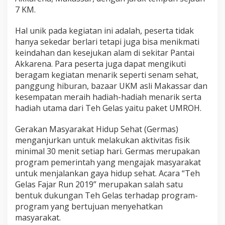
a
7 KM.
k
a
Hal unik pada kegiatan ini adalah, peserta tidak
t
I
hanya sekedar berlari tetapi juga bisa menikmati
k
keindahan dan kesejukan alam di sekitar Pantai
u
Akkarena. Para peserta juga dapat mengikuti
t
beragam kegiatan menarik seperti senam sehat,
K
panggung hiburan, bazaar UKM asli Makassar dan
a
m
kesempatan meraih hadiah-hadiah menarik serta
p
hadiah utama dari Teh Gelas yaitu paket UMROH.
a
n
Gerakan Masyarakat Hidup Sehat (Germas)
y
menganjurkan untuk melakukan aktivitas fisik
e
H
minimal 30 menit setiap hari. Germas merupakan
i
program pemerintah yang mengajak masyarakat
d
untuk menjalankan gaya hidup sehat. Acara “Teh
u
Gelas Fajar Run 2019” merupakan salah satu
p
S
bentuk dukungan Teh Gelas terhadap program-
e
program yang bertujuan menyehatkan
h
masyarakat.
a