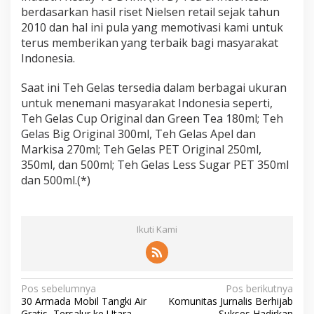
berdasarkan hasil riset Nielsen retail sejak tahun
2010 dan hal ini pula yang memotivasi kami untuk
terus memberikan yang terbaik bagi masyarakat
Indonesia.
Saat ini Teh Gelas tersedia dalam berbagai ukuran
untuk menemani masyarakat Indonesia seperti,
Teh Gelas Cup Original dan Green Tea 180ml; Teh
Gelas Big Original 300ml, Teh Gelas Apel dan
Markisa 270ml; Teh Gelas PET Original 250ml,
350ml, dan 500ml; Teh Gelas Less Sugar PET 350ml
dan 500ml.(*)
Ikuti Kami
N
Pos sebelumnya
Pos berikutnya
30 Armada Mobil Tangki Air
Komunitas Jurnalis Berhijab
a
Gratis, Tersalur ke Utara
Sukses Hadirkan