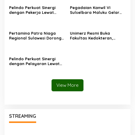
Pelindo Perkuat Sinergi
Pegadaian Kanwil VI
dengan Pekerja Lewat
Sulselbara Maluku Gelar
Sosialisasi PKB Periode
Lomba Mewarnai Hari Anak
2026–2028
Nasional, Dorong
Kreativitas Anak dan Peran
Keluarga
Pertamina Patra Niaga
Unimerz Resmi Buka
Regional Sulawesi Dorong
Fakultas Kedokteran,
Penggunaan Bright Gas
Kantongi SK
bagi Petani Sidrap sebagai
Kemendiktisaintek untuk
Solusi Energi Irigasi
Prodi Kedokteran dan
Profesi Dokter
Pelindo Perkuat Sinergi
dengan Pelayaran Lewat
Strategic Business
Discussion di Makassar
View More
STREAMING