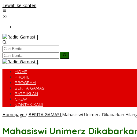
Lewati ke konten
HOME
PROFIL
PROGRAM
BERITA GAMASI
RATE IKLAN
CREW
KONTAK KAMI
Homepage
/
BERITA GAMASI
Mahasiswi Unimerz Dikabarkan Hila
Mahasiswi Unimerz Dikabarka