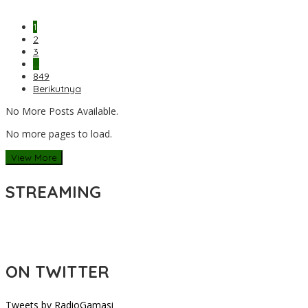
1
2
3
…
849
Berikutnya
No More Posts Available.
No more pages to load.
View More
STREAMING
ON TWITTER
Tweets by RadioGamasi