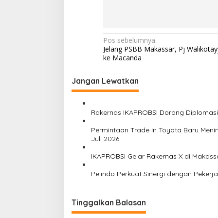
N
Pos sebelumnya
Jelang PSBB Makassar, Pj Walikota
a
ke Macanda
v
i
Jangan Lewatkan
g
a
Rakernas IKAPROBSI Dorong Diplomasi 
s
Permintaan Trade In Toyota Baru Menin
i
Juli 2026
p
IKAPROBSI Gelar Rakernas X di Makassa
o
Pelindo Perkuat Sinergi dengan Pekerj
s
Tinggalkan Balasan