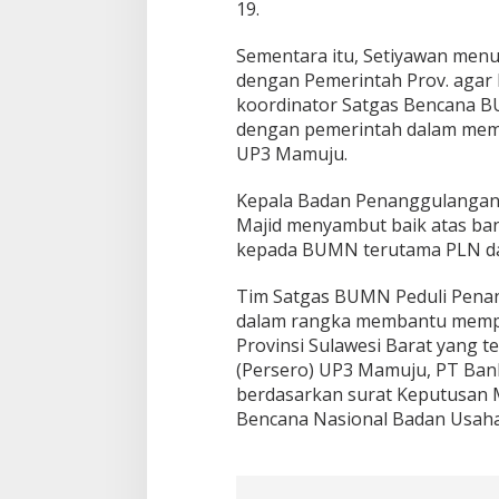
19.
s
k
e
Sementara itu, Setiyawan menu
r
dengan Pemerintah Prov. agar 
D
koordinator Satgas Bencana BU
a
dengan pemerintah dalam mem
n
T
UP3 Mamuju.
h
e
Kepala Badan Penanggulangan 
r
Majid menyambut baik atas ban
m
kepada BUMN terutama PLN da
o
G
u
Tim Satgas BUMN Peduli Penan
n
dalam rangka membantu mempe
Provinsi Sulawesi Barat yang t
(Persero) UP3 Mamuju, PT Ban
berdasarkan surat Keputusan
Bencana Nasional Badan Usaha 