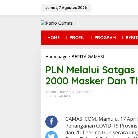
L
e
Jumat, 7 Agustus 2026
w
a
t
i
k
HOME
PROFIL
PROGRAM
BERIT
e
k
o
Homepage
/
BERITA GAMASI
P
n
L
t
PLN Melalui Satgas
N
e
M
n
2000 Masker Dan T
e
l
a
Admin
Jumat, 17 April 2020
l
BERITA GAMASI
u
i
S
a
GAMASI.COM, Mamuju, 17 April
t
Penanganan COVID-19 Provinsi
g
dan 20 Thermo Gun secara lan
a