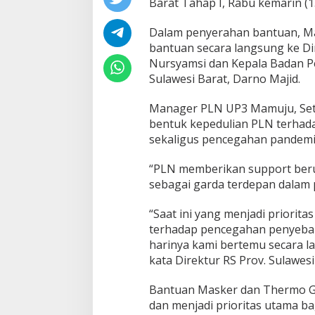
Barat Tahap I, Rabu kemarin (1
s
B
U
Dalam penyerahan bantuan, M
M
bantuan secara langsung ke Di
N
Nursyamsi dan Kepala Badan 
P
Sulawesi Barat, Darno Majid.
e
d
u
Manager PLN UP3 Mamuju, Set
l
bentuk kepedulian PLN terhad
i
sekaligus pencegahan pandemi
S
e
“PLN memberikan support beru
r
a
sebagai garda terdepan dalam 
h
k
“Saat ini yang menjadi priori
a
terhadap pencegahan penyebara
n
harinya kami bertemu secara l
2
0
kata Direktur RS Prov. Sulawes
0
0
Bantuan Masker dan Thermo G
M
dan menjadi prioritas utama b
a