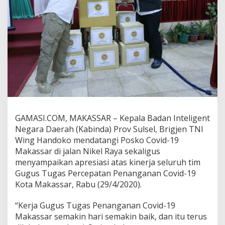
a
i
K
i
n
e
r
j
a
G
u
g
u
GAMASI.COM, MAKASSAR – Kepala Badan Inteligent
s
Negara Daerah (Kabinda) Prov Sulsel, Brigjen TNI
T
Wing Handoko mendatangi Posko Covid-19
u
g
Makassar di jalan Nikel Raya sekaligus
a
menyampaikan apresiasi atas kinerja seluruh tim
s
Gugus Tugas Percepatan Penanganan Covid-19
C
Kota Makassar, Rabu (29/4/2020).
o
v
i
“Kerja Gugus Tugas Penanganan Covid-19
d
Makassar semakin hari semakin baik, dan itu terus
M