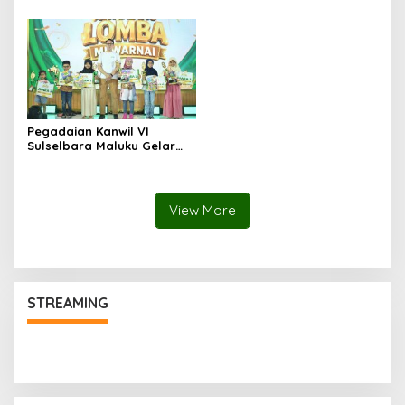
Era Kompetisi Global
2026–2028
Pegadaian Kanwil VI
Sulselbara Maluku Gelar
Lomba Mewarnai Hari Anak
Nasional, Dorong
Kreativitas Anak dan Peran
Keluarga
View More
STREAMING