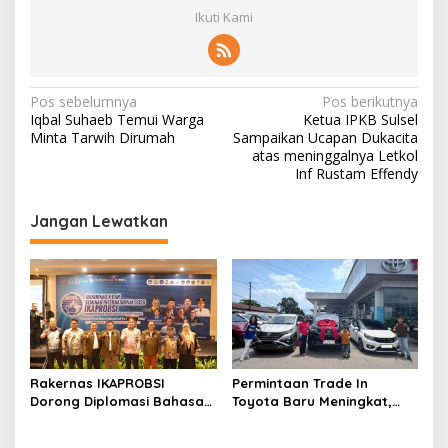
Ikuti Kami
N
Pos sebelumnya
Pos berikutnya
Iqbal Suhaeb Temui Warga
Ketua IPKB Sulsel
a
Minta Tarwih Dirumah
Sampaikan Ucapan Dukacita
v
atas meninggalnya Letkol
Inf Rustam Effendy
i
g
Jangan Lewatkan
a
s
i
p
o
s
Rakernas IKAPROBSI
Permintaan Trade In
Dorong Diplomasi Bahasa
Toyota Baru Meningkat,
Indonesia melalui Pekerja
Kalla Toyota Trust Bukukan
Migran
Penjualan 200 Unit pada