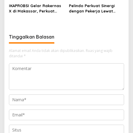
Juli 2026
IKAPROBSI Gelar Rakernas
Pelindo Perkuat Sinergi
X di Makassar, Perkuat
dengan Pekerja Lewat
Peran Bahasa Indonesia di
Sosialisasi PKB Periode
Era Kompetisi Global
2026–2028
Tinggalkan Balasan
Alamat email Anda tidak akan dipublikasikan.
Ruas yang wajib
ditandai
*