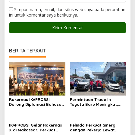
Simpan nama, email, dan situs web saya pada peramban
ini untuk komentar saya berikutnya.
BERITA TERKAIT
Rakernas IKAPROBSI
Permintaan Trade In
Dorong Diplomasi Bahasa
Toyota Baru Meningkat,
Indonesia melalui Pekerja
Kalla Toyota Trust Bukukan
Migran
Penjualan 200 Unit pada
Juli 2026
IKAPROBSI Gelar Rakernas
Pelindo Perkuat Sinergi
X di Makassar, Perkuat
dengan Pekerja Lewat
Peran Bahasa Indonesia di
Sosialisasi PKB Periode