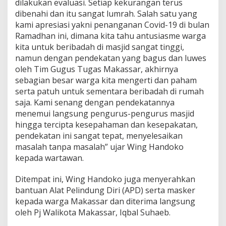
dilakukan evaluasi. Setiap kekurangan terus
a
dibenahi dan itu sangat lumrah. Salah satu yang
k
a
kami apresiasi yakni penanganan Covid-19 di bulan
s
Ramadhan ini, dimana kita tahu antusiasme warga
s
kita untuk beribadah di masjid sangat tinggi,
a
namun dengan pendekatan yang bagus dan luwes
r
oleh Tim Gugus Tugas Makassar, akhirnya
S
e
sebagian besar warga kita mengerti dan paham
m
serta patuh untuk sementara beribadah di rumah
a
saja. Kami senang dengan pendekatannya
k
menemui langsung pengurus-pengurus masjid
i
n
hingga tercipta kesepahaman dan kesepakatan,
B
pendekatan ini sangat tepat, menyelesaikan
a
masalah tanpa masalah” ujar Wing Handoko
i
kepada wartawan.
k
Ditempat ini, Wing Handoko juga menyerahkan
bantuan Alat Pelindung Diri (APD) serta masker
kepada warga Makassar dan diterima langsung
oleh Pj Walikota Makassar, Iqbal Suhaeb.