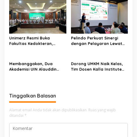
a
s
i
p
o
Unimerz Resmi Buka
Pelindo Perkuat Sinergi
s
Fakultas Kedokteran,
dengan Pelayaran Lewat
Kantongi SK
Strategic Business
Kemendiktisaintek untuk
Discussion di Makassar
Prodi Kedokteran dan
Membanggakan, Dua
Dorong UMKM Naik Kelas,
Profesi Dokter
Akademisi UIN Alauddin
Tim Dosen Kalla Institute
Makassar Tembus Program
Lakukan Re-Branding
Visiting Scholar 2026
Produk Sambusa Pangkep
Tinggalkan Balasan
Alamat email Anda tidak akan dipublikasikan.
Ruas yang wajib
ditandai
*