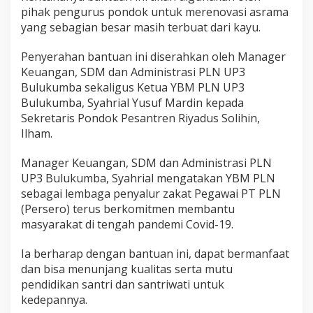
B
pihak pengurus pondok untuk merenovasi asrama
a
yang sebagian besar masih terbuat dari kayu.
n
t
Penyerahan bantuan ini diserahkan oleh Manager
u
R
Keuangan, SDM dan Administrasi PLN UP3
e
Bulukumba sekaligus Ketua YBM PLN UP3
n
Bulukumba, Syahrial Yusuf Mardin kepada
o
Sekretaris Pondok Pesantren Riyadus Solihin,
v
a
Ilham.
s
i
Manager Keuangan, SDM dan Administrasi PLN
A
UP3 Bulukumba, Syahrial mengatakan YBM PLN
s
sebagai lembaga penyalur zakat Pegawai PT PLN
r
a
(Persero) terus berkomitmen membantu
m
masyarakat di tengah pandemi Covid-19.
a
P
Ia berharap dengan bantuan ini, dapat bermanfaat
e
dan bisa menunjang kualitas serta mutu
s
a
pendidikan santri dan santriwati untuk
n
kedepannya.
t