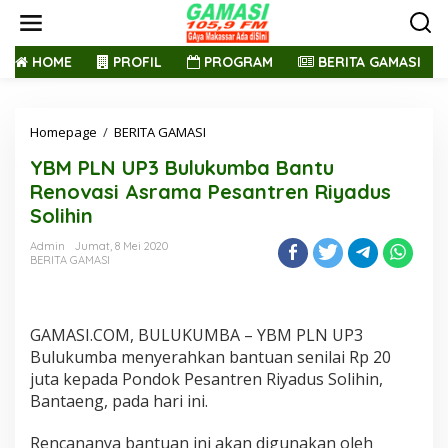
L
e
w
a
HOME
PROFIL
PROGRAM
BERITA GAMASI
t
i
k
Homepage
/
BERITA GAMASI
Y
e
B
k
YBM PLN UP3 Bulukumba Bantu
M
o
P
n
Renovasi Asrama Pesantren Riyadus
L
t
Solihin
N
e
U
n
Admin
Jumat, 8 Mei 2020
P
BERITA GAMASI
3
B
u
l
GAMASI.COM, BULUKUMBA – YBM PLN UP3
u
Bulukumba menyerahkan bantuan senilai Rp 20
k
juta kepada Pondok Pesantren Riyadus Solihin,
u
Bantaeng, pada hari ini.
m
b
a
Rencananya bantuan ini akan digunakan oleh