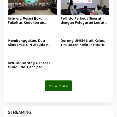
Unimerz Resmi Buka
Pelindo Perkuat Sinergi
Fakultas Kedokteran,
dengan Pelayaran Lewat
Kantongi SK
Strategic Business
Kemendiktisaintek untuk
Discussion di Makassar
Prodi Kedokteran dan
Profesi Dokter
Membanggakan, Dua
Dorong UMKM Naik Kelas,
Akademisi UIN Alauddin
Tim Dosen Kalla Institute
Makassar Tembus Program
Lakukan Re-Branding
Visiting Scholar 2026
Produk Sambusa Pangkep
APINDO Dorong Generasi
Muda Jadi Pencipta
Lapangan Kerja Lewat
Kolaborasi dengan Unhas
View More
STREAMING