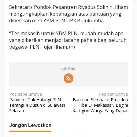
r
Sekretaris Pondok Pesantren Riyadus Solihin, Ilham
e
mengungkapkan kebahagian atas bantuan yang
n
R
diberikan oleh YBM PLN UP3 Bulukumba.
i
y
“Terimakasih untuk YBM PLN, mudah-mudah apa
a
yang diberikan menjadi ladang pahala bagi seluruh
d
pegawai PLN,” ujar Ilham. (*)
u
s
S
o
Ikuti Kami
l
i
h
i
n
N
Pos sebelumnya
Pos berikutnya
Pandemi Tak Halangi PLN
Bantuan Sembako Presiden
a
Terangi 4 Dusun di Sulawesi
Tiba Di Makassar, Begini
v
Selatan
Kategori Warga Yang Dapat
i
Jangan Lewatkan
g