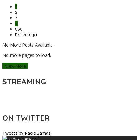
1
2
3
…
850
Berikutnya
No More Posts Available.
No more pages to load.
View More
STREAMING
ON TWITTER
Tweets by RadioGamasi