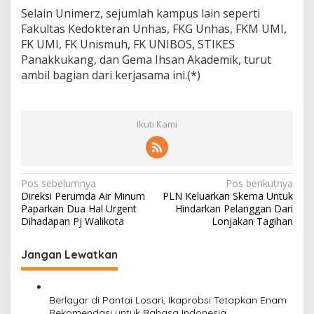
Selain Unimerz, sejumlah kampus lain seperti
Fakultas Kedokteran Unhas, FKG Unhas, FKM UMI,
FK UMI, FK Unismuh, FK UNIBOS, STIKES
Panakkukang, dan Gema Ihsan Akademik, turut
ambil bagian dari kerjasama ini.(*)
Ikuti Kami
N
Pos sebelumnya
Pos berikutnya
Direksi Perumda Air Minum
PLN Keluarkan Skema Untuk
a
Paparkan Dua Hal Urgent
Hindarkan Pelanggan Dari
v
Dihadapan Pj Walikota
Lonjakan Tagihan
i
Jangan Lewatkan
g
a
s
Berlayar di Pantai Losari, Ikaprobsi Tetapkan Enam
Rekomendasi untuk Bahasa Indonesia