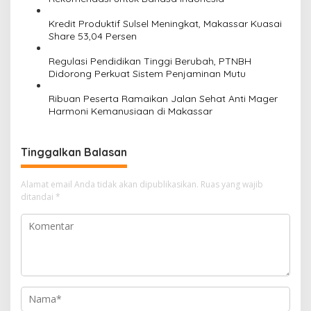
i
Kredit Produktif Sulsel Meningkat, Makassar Kuasai
p
Share 53,04 Persen
o
Regulasi Pendidikan Tinggi Berubah, PTNBH
s
Didorong Perkuat Sistem Penjaminan Mutu
Ribuan Peserta Ramaikan Jalan Sehat Anti Mager
Harmoni Kemanusiaan di Makassar
Tinggalkan Balasan
Alamat email Anda tidak akan dipublikasikan.
Ruas yang wajib
ditandai
*