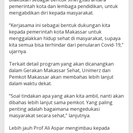
o
pemerintah kota dan lembaga pendidikan, untuk
t
mengabdikan diri kepada masyarakat.
a
M
a
“Kerjasama ini sebagai bentuk dukungan kita
k
kepada pemerintah kota Makassar untuk
a
menggalakkan hidup sehat di masyarakat, supaya
s
kita semua bisa terhindar dari penularan Covid-19,”
s
ujarnya.
a
r
Terkait detail program yang akan dicanangkan
dalam Gerakan Makassar Sehat, Unimerz dan
Pemkot Makassar akan membahas lebih lanjut
dalam waktu dekat.
“Soal tindakan apa yang akan kita ambil, nanti akan
dibahas lebih lanjut sama pemkot. Yang paling
penting adalah bagaimana mengedukasi
masyarakat secara sehat,” lanjutnya.
Lebih jauh Prof Ali Aspar mengimbau kepada