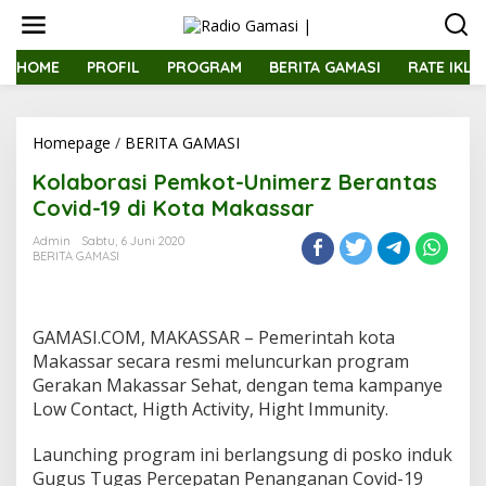
L
e
w
a
HOME
PROFIL
PROGRAM
BERITA GAMASI
RATE IKLA
t
i
k
Homepage
/
BERITA GAMASI
K
e
o
k
Kolaborasi Pemkot-Unimerz Berantas
l
o
a
n
Covid-19 di Kota Makassar
b
t
o
e
Admin
Sabtu, 6 Juni 2020
BERITA GAMASI
r
n
a
s
i
GAMASI.COM, MAKASSAR – Pemerintah kota
P
e
Makassar secara resmi meluncurkan program
m
Gerakan Makassar Sehat, dengan tema kampanye
k
Low Contact, Higth Activity, Hight Immunity.
o
t
Launching program ini berlangsung di posko induk
-
U
Gugus Tugas Percepatan Penanganan Covid-19