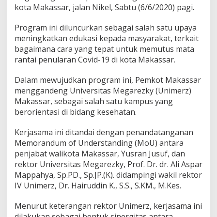
n
kota Makassar, jalan Nikel, Sabtu (6/6/2020) pagi.
i
m
Program ini diluncurkan sebagai salah satu upaya
e
meningkatkan edukasi kepada masyarakat, terkait
r
z
bagaimana cara yang tepat untuk memutus mata
B
rantai penularan Covid-19 di kota Makassar.
e
r
Dalam mewujudkan program ini, Pemkot Makassar
a
menggandeng Universitas Megarezky (Unimerz)
n
t
Makassar, sebagai salah satu kampus yang
a
berorientasi di bidang kesehatan.
s
C
Kerjasama ini ditandai dengan penandatanganan
o
Memorandum of Understanding (MoU) antara
v
i
penjabat walikota Makassar, Yusran Jusuf, dan
d
rektor Universitas Megarezky, Prof. Dr. dr. Ali Aspar
-
Mappahya, Sp.PD., Sp.JP.(K). didampingi wakil rektor
1
IV Unimerz, Dr. Hairuddin K., S.S., S.KM., M.Kes.
9
d
i
Menurut keterangan rektor Unimerz, kerjasama ini
K
dilakukan sebagai bentuk sinergitas antara