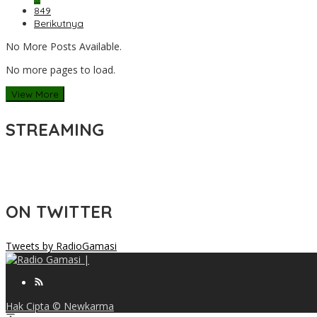
849
Berikutnya
No More Posts Available.
No more pages to load.
View More
STREAMING
ON TWITTER
Tweets by RadioGamasi
Hak Cipta © Newkarma