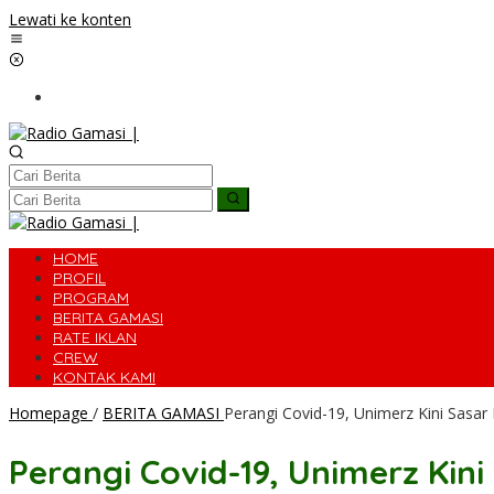
Lewati ke konten
HOME
PROFIL
PROGRAM
BERITA GAMASI
RATE IKLAN
CREW
KONTAK KAMI
Homepage
/
BERITA GAMASI
Perangi Covid-19, Unimerz Kini Sasar
Perangi Covid-19, Unimerz Kin