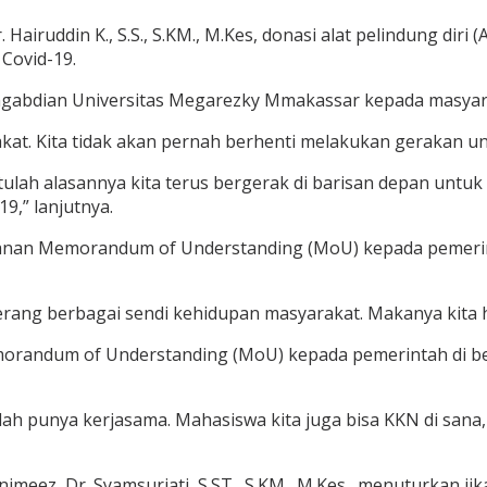
airuddin K., S.S., S.KM., M.Kes, donasi alat pelindung diri
Covid-19.
engabdian Universitas Megarezky Mmakassar kepada masyara
akat. Kita tidak akan pernah berhenti melakukan gerakan un
Itulah alasannya kita terus bergerak di barisan depan untu
9,” lanjutnya.
anan Memorandum of Understanding (MoU) kepada pemerinta
nyerang berbagai sendi kehidupan masyarakat. Makanya kita
andum of Understanding (MoU) kepada pemerintah di bebe
udah punya kerjasama. Mahasiswa kita juga bisa KKN di sana,
eez, Dr. Syamsuriati, S.ST., S.KM., M.Kes., menuturkan j