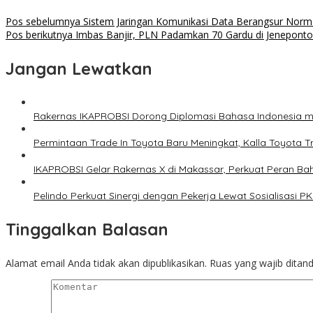
Pos sebelumnya
Sistem Jaringan Komunikasi Data Berangsur Norma
Pos berikutnya
Imbas Banjir, PLN Padamkan 70 Gardu di Jenepont
Jangan Lewatkan
Rakernas IKAPROBSI Dorong Diplomasi Bahasa Indonesia me
Permintaan Trade In Toyota Baru Meningkat, Kalla Toyota T
IKAPROBSI Gelar Rakernas X di Makassar, Perkuat Peran Bah
Pelindo Perkuat Sinergi dengan Pekerja Lewat Sosialisasi 
Tinggalkan Balasan
Alamat email Anda tidak akan dipublikasikan.
Ruas yang wajib ditan