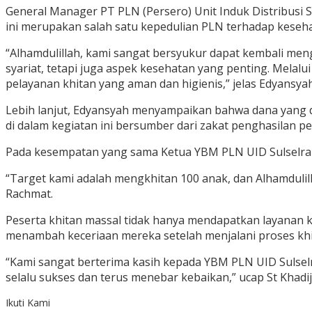
General Manager PT PLN (Persero) Unit Induk Distribusi 
ini merupakan salah satu kepedulian PLN terhadap keseh
“Alhamdulillah, kami sangat bersyukur dapat kembali men
syariat, tetapi juga aspek kesehatan yang penting. Mela
pelayanan khitan yang aman dan higienis,” jelas Edyansyah
Lebih lanjut, Edyansyah menyampaikan bahwa dana yang di
di dalam kegiatan ini bersumber dari zakat penghasilan p
Pada kesempatan yang sama Ketua YBM PLN UID Sulselrab
“Target kami adalah mengkhitan 100 anak, dan Alhamdulill
Rachmat.
Peserta khitan massal tidak hanya mendapatkan layanan kh
menambah keceriaan mereka setelah menjalani proses khit
“Kami sangat berterima kasih kepada YBM PLN UID Sulselr
selalu sukses dan terus menebar kebaikan,” ucap St Khadij
Ikuti Kami