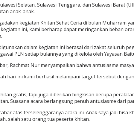
Sulawesi Selatan, Sulawesi Tenggara, dan Sulawesi Barat (
atan anak-anak.
gadakan kegiatan Khitan Sehat Ceria di bulan Muharram ya
lui kegiatan ini, kami berharap dapat meringankan beban 
.
gunakan dalam kegiatan ini berasal dari zakat seluruh pe
egawai PLN setiap bulannya yang dikelola oleh Yayasan Bai
ar, Rachmat Nur menyampaikan bahwa antusiasme masyaraka
ah hari ini kami berhasil melampaui target tersebut dengan
itan gratis, tapi juga diberikan bingkisan berupa peralat
an. Suasana acara berlangsung penuh antusiasme dari para
abar atas terselenggaranya acara ini. Anak saya jadi bisa
ah, salah satu orang tua peserta khitan.