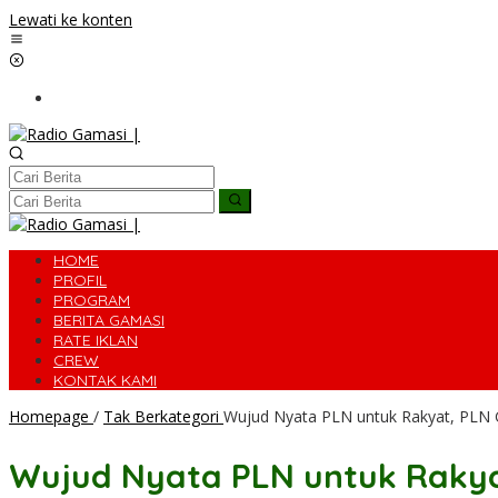
Lewati ke konten
HOME
PROFIL
PROGRAM
BERITA GAMASI
RATE IKLAN
CREW
KONTAK KAMI
Homepage
/
Tak Berkategori
Wujud Nyata PLN untuk Rakyat, PLN G
Wujud Nyata PLN untuk Rakyat