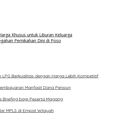
 Harga Khusus untuk Liburan Keluarga
egahan Pernikahan Dini di Poso
n LPG Berkualitas dengan Harga Lebih Kompetitif
 Pembayaran Manfaat Dana Pensiun
e Briefing bagi Peserta Magang
elar MPLS di Empat Wilayah