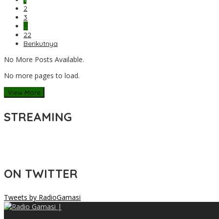
2
3
…
22
Berikutnya
No More Posts Available.
No more pages to load.
View More
STREAMING
ON TWITTER
Tweets by RadioGamasi