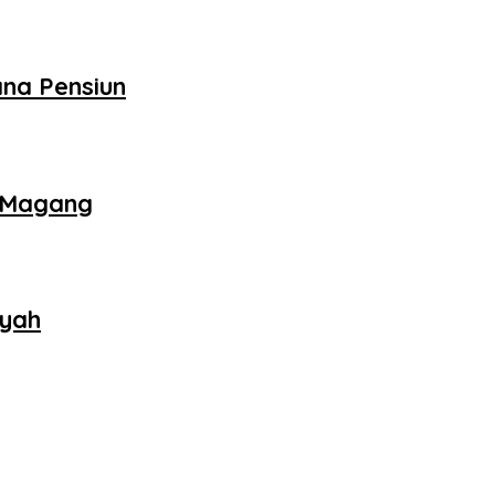
na Pensiun
a Magang
ayah