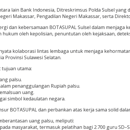
ara lain Bank Indonesia, Ditreskrimsus Polda Sulsel yang diw
Negeri Makassar, Pengadilan Negeri Makassar, serta Direkto
ergi dan kebersamaan BOTASUPAL Sulsel dalam menjaga kea
 hukum oleh kepolisian, penuntutan oleh kejaksaan, detek
 nyata kolaborasi lintas lembaga untuk menjaga kehormata
a Provinsi Sulawesi Selatan.
 tujuan utama:
ang palsu.
dalam penanggulangan Rupiah palsu.
emalsuan uang.
gai simbol kedaulatan negara.
sur BOTASUPAL dan perbankan atas kerja sama solid dalam
berantasan uang palsu, meliputi:
kepada masyarakat, termasuk pelatihan bagi 2.700 guru SD