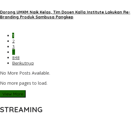
Dorong UMKM Naik Kelas, Tim Dosen Kalla Institute Lakukan Re-
Branding Produk Sambusa Pangkep
1
2
3
…
848
Berikutnya
No More Posts Available.
No more pages to load.
View More
STREAMING