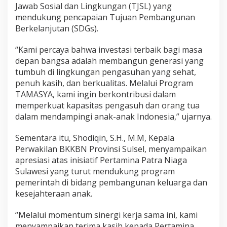
Jawab Sosial dan Lingkungan (TJSL) yang
t
P
mendukung pencapaian Tujuan Pembangunan
r
Berkelanjutan (SDGs).
o
g
“Kami percaya bahwa investasi terbaik bagi masa
r
depan bangsa adalah membangun generasi yang
a
m
tumbuh di lingkungan pengasuhan yang sehat,
T
penuh kasih, dan berkualitas. Melalui Program
A
TAMASYA, kami ingin berkontribusi dalam
M
memperkuat kapasitas pengasuh dan orang tua
A
dalam mendampingi anak-anak Indonesia,” ujarnya.
S
Y
A
Sementara itu, Shodiqin, S.H., M.M, Kepala
Perwakilan BKKBN Provinsi Sulsel, menyampaikan
apresiasi atas inisiatif Pertamina Patra Niaga
Sulawesi yang turut mendukung program
pemerintah di bidang pembangunan keluarga dan
kesejahteraan anak.
“Melalui momentum sinergi kerja sama ini, kami
menyampaikan terima kasih kepada Pertamina