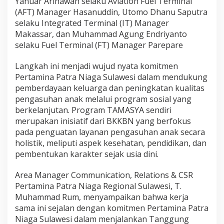
Yanuar Arinawan selaku Aviation Fuel Terminal
r
(AFT) Manager Hasanuddin, Utomo Dhanu Saputra
k
selaku Integrated Terminal (IT) Manager
o
l
Makassar, dan Muhammad Agung Endriyanto
a
selaku Fuel Terminal (FT) Manager Parepare
b
o
Langkah ini menjadi wujud nyata komitmen
r
Pertamina Patra Niaga Sulawesi dalam mendukung
a
s
pemberdayaan keluarga dan peningkatan kualitas
i
pengasuhan anak melalui program sosial yang
D
berkelanjutan. Program TAMASYA sendiri
u
merupakan inisiatif dari BKKBN yang berfokus
k
pada penguatan layanan pengasuhan anak secara
u
n
holistik, meliputi aspek kesehatan, pendidikan, dan
g
pembentukan karakter sejak usia dini.
S
D
Area Manager Communication, Relations & CSR
G
Pertamina Patra Niaga Regional Sulawesi, T.
s
L
Muhammad Rum, menyampaikan bahwa kerja
e
sama ini sejalan dengan komitmen Pertamina Patra
w
Niaga Sulawesi dalam menjalankan Tanggung
a