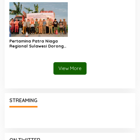
2026–2028
Nasional, Dorong
Kreativitas Anak dan Peran
Keluarga
Pertamina Patra Niaga
Regional Sulawesi Dorong
Penggunaan Bright Gas
bagi Petani Sidrap sebagai
Solusi Energi Irigasi
View More
STREAMING
ON TWITTER