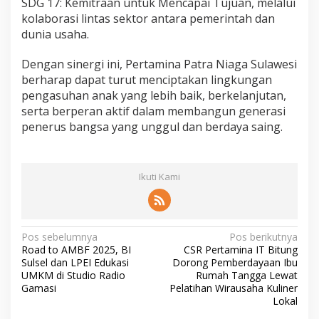
SDG 17: Kemitraan untuk Mencapai Tujuan, melalui
kolaborasi lintas sektor antara pemerintah dan
dunia usaha.
Dengan sinergi ini, Pertamina Patra Niaga Sulawesi
berharap dapat turut menciptakan lingkungan
pengasuhan anak yang lebih baik, berkelanjutan,
serta berperan aktif dalam membangun generasi
penerus bangsa yang unggul dan berdaya saing.
Ikuti Kami
N
Pos sebelumnya
Pos berikutnya
Road to AMBF 2025, BI
CSR Pertamina IT Bitung
a
Sulsel dan LPEI Edukasi
Dorong Pemberdayaan Ibu
v
UMKM di Studio Radio
Rumah Tangga Lewat
Gamasi
Pelatihan Wirausaha Kuliner
i
Lokal