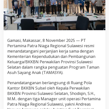
a
S
u
l
a
w
e
s
i
Gamasi, Makassar, 8 November 2025 — PT
d
Pertamina Patra Niaga Regional Sulawesi resmi
a
n
menandatangani perjanjian kerja sama dengan
B
Kementerian Kependudukan dan Pembangunan
K
Keluarga/BKKBN Perwakilan Provinsi Sulawesi
K
Selatan dalam rangka penguatan Program Taman
B
Asuh Sayang Anak (TAMASYA).
N
S
u
Penandatanganan berlangsung di Ruang Pola
l
Kantor BKKBN Sulsel oleh Kepala Perwakilan
s
BKKBN Provinsi Sulawesi Selatan, Shodiqin, S.H.,
e
M.M.. dengan tiga Manager unit operasi Pertamina
l
B
Patra Niaga Regional Sulawesi, yakni Andreas
e