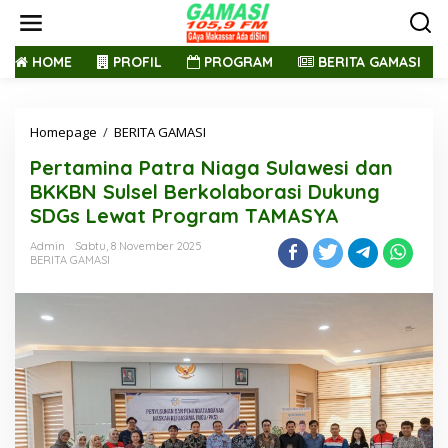
L
e
w
a
HOME
PROFIL
PROGRAM
BERITA GAMASI
t
i
k
Homepage
/
BERITA GAMASI
P
e
e
k
Pertamina Patra Niaga Sulawesi dan
r
o
t
n
BKKBN Sulsel Berkolaborasi Dukung
a
t
SDGs Lewat Program TAMASYA
m
e
i
n
Admin
Sabtu, 8 November 2025
n
BERITA GAMASI
a
P
a
t
r
a
N
i
a
g