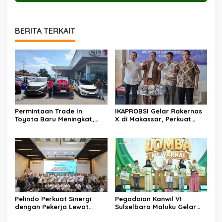
BERITA TERKAIT
Permintaan Trade In
IKAPROBSI Gelar Rakernas
Toyota Baru Meningkat,
X di Makassar, Perkuat
Kalla Toyota Trust Bukukan
Peran Bahasa Indonesia di
Penjualan 200 Unit pada
Era Kompetisi Global
Juli 2026
Pelindo Perkuat Sinergi
Pegadaian Kanwil VI
dengan Pekerja Lewat
Sulselbara Maluku Gelar
Sosialisasi PKB Periode
Lomba Mewarnai Hari Anak