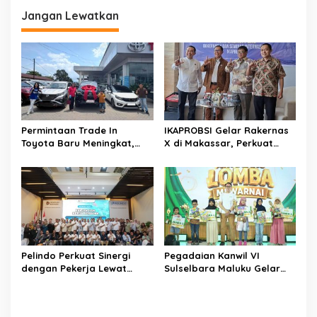
g
Jangan Lewatkan
a
s
i
p
o
s
Permintaan Trade In
IKAPROBSI Gelar Rakernas
Toyota Baru Meningkat,
X di Makassar, Perkuat
Kalla Toyota Trust Bukukan
Peran Bahasa Indonesia di
Penjualan 200 Unit pada
Era Kompetisi Global
Juli 2026
Pelindo Perkuat Sinergi
Pegadaian Kanwil VI
dengan Pekerja Lewat
Sulselbara Maluku Gelar
Sosialisasi PKB Periode
Lomba Mewarnai Hari Anak
2026–2028
Nasional, Dorong
Kreativitas Anak dan Peran