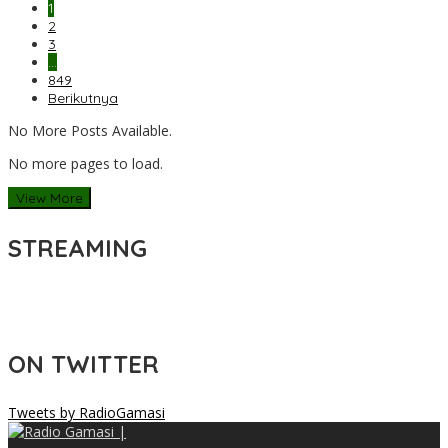
1
2
3
…
849
Berikutnya
No More Posts Available.
No more pages to load.
View More
STREAMING
ON TWITTER
Tweets by RadioGamasi