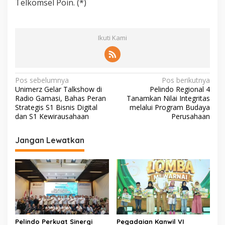
Telkomsel Poin. (*)
Ikuti Kami
N
Pos sebelumnya
Pos berikutnya
Unimerz Gelar Talkshow di
Pelindo Regional 4
a
Radio Gamasi, Bahas Peran
Tanamkan Nilai Integritas
v
Strategis S1 Bisnis Digital
melalui Program Budaya
dan S1 Kewirausahaan
Perusahaan
i
g
Jangan Lewatkan
a
s
i
p
o
s
Pelindo Perkuat Sinergi
Pegadaian Kanwil VI