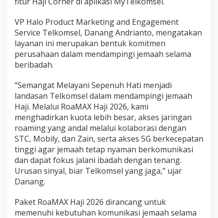
fitur Haji Corner di aplikasi MyTelkomsel.
e
t
VP Halo Product Marketing and Engagement
5
G
Service Telkomsel, Danang Andrianto, mengatakan
h
layanan ini merupakan bentuk komitmen
i
perusahaan dalam mendampingi jemaah selama
n
beribadah.
g
g
a
“Semangat Melayani Sepenuh Hati menjadi
1
landasan Telkomsel dalam mendampingi jemaah
0
Haji. Melalui RoaMAX Haji 2026, kami
0
menghadirkan kuota lebih besar, akses jaringan
M
roaming yang andal melalui kolaborasi dengan
b
p
STC, Mobily, dan Zain, serta akses 5G berkecepatan
s
tinggi agar jemaah tetap nyaman berkomunikasi
d
dan dapat fokus jalani ibadah dengan tenang.
i
Urusan sinyal, biar Telkomsel yang jaga,” ujar
T
a
Danang.
n
a
Paket RoaMAX Haji 2026 dirancang untuk
h
memenuhi kebutuhan komunikasi jemaah selama
S