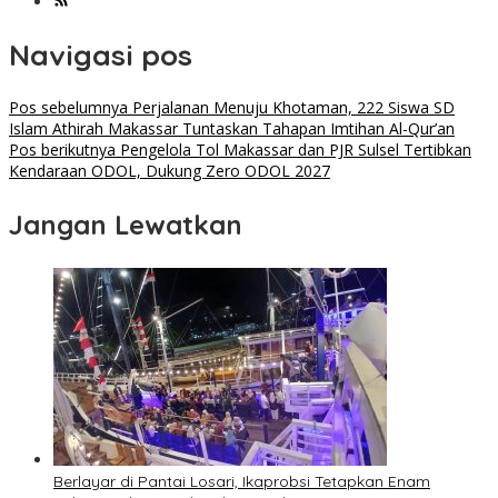
Navigasi pos
Pos sebelumnya
Perjalanan Menuju Khotaman, 222 Siswa SD
Islam Athirah Makassar Tuntaskan Tahapan Imtihan Al-Qur’an
Pos berikutnya
Pengelola Tol Makassar dan PJR Sulsel Tertibkan
Kendaraan ODOL, Dukung Zero ODOL 2027
Jangan Lewatkan
Berlayar di Pantai Losari, Ikaprobsi Tetapkan Enam