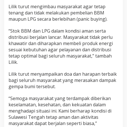
d
Lilik turut mengimbau masyarakat agar tetap
i
tenang dan tidak melakukan pembelian BBM
S
maupun LPG secara berlebihan (panic buying).
u
l
a
“Stok BBM dan LPG dalam kondisi aman serta
w
distribusi berjalan lancar. Masyarakat tidak perlu
e
khawatir dan diharapkan membeli produk energi
s
sesuai kebutuhan agar pelayanan dan distribusi
i
T
tetap optimal bagi seluruh masyarakat,” tambah
e
Lilik.
n
g
Lilik turut menyampaikan doa dan harapan terbaik
a
bagi seluruh masyarakat yang merasakan dampak
h
gempa bumi tersebut.
“Semoga masyarakat yang terdampak diberikan
keselamatan, kesehatan, dan kekuatan dalam
menghadapi situasi ini. Kami berharap kondisi di
Sulawesi Tengah tetap aman dan aktivitas
masyarakat dapat berjalan seperti biasa,”