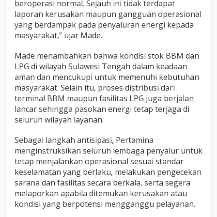
beroperasi normal. Sejauh ini tidak terdapat
O
laporan kerusakan maupun gangguan operasional
p
e
yang berdampak pada penyaluran energi kepada
r
masyarakat,” ujar Made.
a
s
Made menambahkan bahwa kondisi stok BBM dan
i
LPG di wilayah Sulawesi Tengah dalam keadaan
o
n
aman dan mencukupi untuk memenuhi kebutuhan
a
masyarakat. Selain itu, proses distribusi dari
l
terminal BBM maupun fasilitas LPG juga berjalan
P
lancar sehingga pasokan energi tetap terjaga di
e
n
seluruh wilayah layanan.
y
a
Sebagai langkah antisipasi, Pertamina
l
menginstruksikan seluruh lembaga penyalur untuk
u
tetap menjalankan operasional sesuai standar
r
a
keselamatan yang berlaku, melakukan pengecekan
n
sarana dan fasilitas secara berkala, serta segera
E
melaporkan apabila ditemukan kerusakan atau
n
kondisi yang berpotensi mengganggu pelayanan.
e
r