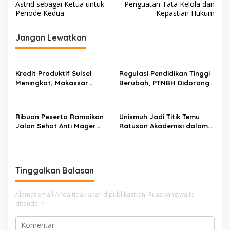
v
Astrid sebagai Ketua untuk
Penguatan Tata Kelola dan
Periode Kedua
Kepastian Hukum
i
g
Jangan Lewatkan
a
s
Kredit Produktif Sulsel
Regulasi Pendidikan Tinggi
i
Meningkat, Makassar
Berubah, PTNBH Didorong
p
Kuasai Share 53,04 Persen
Perkuat Sistem Penjaminan
Mutu
o
Ribuan Peserta Ramaikan
Unismuh Jadi Titik Temu
s
Jalan Sehat Anti Mager
Ratusan Akademisi dalam
Harmoni Kemanusiaan di
Seminar Internasional
Makassar
IKAPROBSI, Catat Rekor
Pemakalah
Tinggalkan Balasan
Alamat email Anda tidak akan dipublikasikan.
Ruas yang wajib
ditandai
*