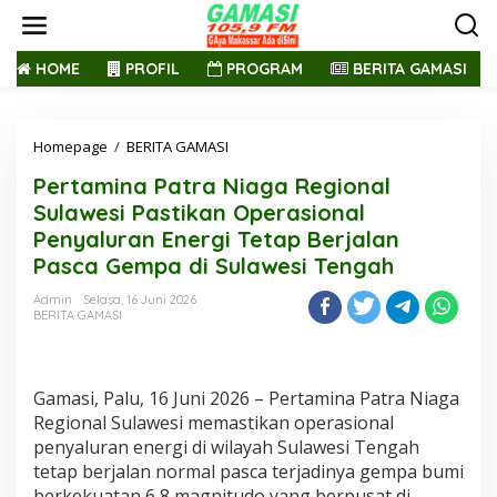
L
e
w
a
HOME
PROFIL
PROGRAM
BERITA GAMASI
t
i
k
Homepage
/
BERITA GAMASI
P
e
e
k
Pertamina Patra Niaga Regional
r
o
t
n
Sulawesi Pastikan Operasional
a
t
Penyaluran Energi Tetap Berjalan
m
e
Pasca Gempa di Sulawesi Tengah
i
n
n
Admin
Selasa, 16 Juni 2026
a
BERITA GAMASI
P
a
t
r
Gamasi, Palu, 16 Juni 2026 – Pertamina Patra Niaga
a
Regional Sulawesi memastikan operasional
N
penyaluran energi di wilayah Sulawesi Tengah
i
a
tetap berjalan normal pasca terjadinya gempa bumi
g
berkekuatan 6,8 magnitudo yang berpusat di