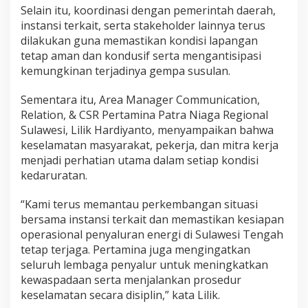
g
Selain itu, koordinasi dengan pemerintah daerah,
i
instansi terkait, serta stakeholder lainnya terus
T
dilakukan guna memastikan kondisi lapangan
e
tetap aman dan kondusif serta mengantisipasi
t
kemungkinan terjadinya gempa susulan.
a
p
B
Sementara itu, Area Manager Communication,
e
Relation, & CSR Pertamina Patra Niaga Regional
r
Sulawesi, Lilik Hardiyanto, menyampaikan bahwa
j
keselamatan masyarakat, pekerja, dan mitra kerja
a
l
menjadi perhatian utama dalam setiap kondisi
a
kedaruratan.
n
P
“Kami terus memantau perkembangan situasi
a
bersama instansi terkait dan memastikan kesiapan
s
c
operasional penyaluran energi di Sulawesi Tengah
a
tetap terjaga. Pertamina juga mengingatkan
G
seluruh lembaga penyalur untuk meningkatkan
e
kewaspadaan serta menjalankan prosedur
m
p
keselamatan secara disiplin,” kata Lilik.
a