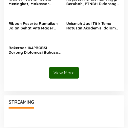
Meningkat, Makassar
Berubah, PTNBH Didorong
Kuasai Share 53,04 Persen
Perkuat Sistem Penjaminan
Mutu
Ribuan Peserta Ramaikan
Unismuh Jadi Titik Temu
Jalan Sehat Anti Mager
Ratusan Akademisi dalam
Harmoni Kemanusiaan di
Seminar Internasional
Makassar
IKAPROBSI, Catat Rekor
Pemakalah
Rakernas IKAPROBSI
Dorong Diplomasi Bahasa
Indonesia melalui Pekerja
Migran
View More
STREAMING