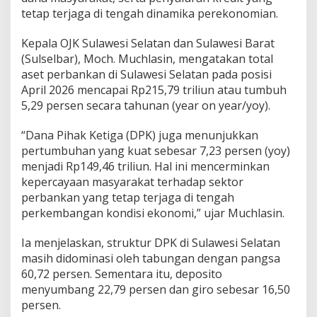
b
tetap terjaga di tengah dinamika perekonomian.
u
h
Kepala OJK Sulawesi Selatan dan Sulawesi Barat
P
o
(Sulselbar), Moch. Muchlasin, mengatakan total
s
aset perbankan di Sulawesi Selatan pada posisi
i
April 2026 mencapai Rp215,79 triliun atau tumbuh
t
5,29 persen secara tahunan (year on year/yoy).
i
f
,
“Dana Pihak Ketiga (DPK) juga menunjukkan
A
pertumbuhan yang kuat sebesar 7,23 persen (yoy)
s
menjadi Rp149,46 triliun. Hal ini mencerminkan
e
kepercayaan masyarakat terhadap sektor
t
perbankan yang tetap terjaga di tengah
T
e
perkembangan kondisi ekonomi,” ujar Muchlasin.
m
b
Ia menjelaskan, struktur DPK di Sulawesi Selatan
u
masih didominasi oleh tabungan dengan pangsa
s
60,72 persen. Sementara itu, deposito
R
p
menyumbang 22,79 persen dan giro sebesar 16,50
2
persen.
1