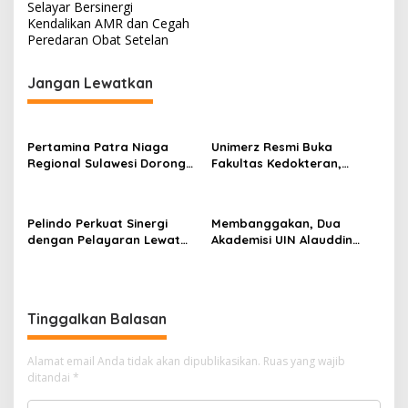
Selayar Bersinergi
i
Kendalikan AMR dan Cegah
Peredaran Obat Setelan
g
a
Jangan Lewatkan
s
i
p
Pertamina Patra Niaga
Unimerz Resmi Buka
Regional Sulawesi Dorong
Fakultas Kedokteran,
o
Penggunaan Bright Gas
Kantongi SK
s
bagi Petani Sidrap sebagai
Kemendiktisaintek untuk
Solusi Energi Irigasi
Prodi Kedokteran dan
Pelindo Perkuat Sinergi
Membanggakan, Dua
Profesi Dokter
dengan Pelayaran Lewat
Akademisi UIN Alauddin
Strategic Business
Makassar Tembus Program
Discussion di Makassar
Visiting Scholar 2026
Tinggalkan Balasan
Alamat email Anda tidak akan dipublikasikan.
Ruas yang wajib
ditandai
*