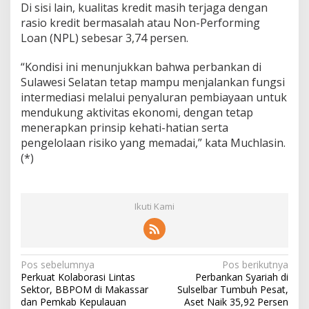
Di sisi lain, kualitas kredit masih terjaga dengan
6
rasio kredit bermasalah atau Non-Performing
Loan (NPL) sebesar 3,74 persen.
“Kondisi ini menunjukkan bahwa perbankan di
Sulawesi Selatan tetap mampu menjalankan fungsi
intermediasi melalui penyaluran pembiayaan untuk
mendukung aktivitas ekonomi, dengan tetap
menerapkan prinsip kehati-hatian serta
pengelolaan risiko yang memadai,” kata Muchlasin.
(*)
Ikuti Kami
N
Pos sebelumnya
Pos berikutnya
Perkuat Kolaborasi Lintas
Perbankan Syariah di
a
Sektor, BBPOM di Makassar
Sulselbar Tumbuh Pesat,
v
dan Pemkab Kepulauan
Aset Naik 35,92 Persen