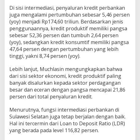
5
Di sisi intermediasi, penyaluran kredit perbankan
,
juga mengalami pertumbuhan sebesar 5,46 persen
7
9
(yoy) menjadi Rp174,60 triliun. Berdasarkan jenis
T
penggunaannya, kredit produktif memiliki pangsa
r
sebesar 52,36 persen dan tumbuh 2,64 persen
i
(yoy), sedangkan kredit konsumtif memiliki pangsa
l
i
47,64 persen dengan pertumbuhan yang lebih
u
tinggi, yakni 8,74 persen (yoy).
n
h
Lebih lanjut, Muchlasin mengungkapkan bahwa
i
dari sisi sektor ekonomi, kredit produktif paling
n
g
banyak disalurkan kepada sektor perdagangan
g
besar dan eceran dengan pangsa mencapai 21,86
a
persen dari total penyaluran kredit.
A
p
Menurutnya, fungsi intermediasi perbankan di
r
i
Sulawesi Selatan juga tetap berjalan dengan baik.
l
Hal ini tercermin dari Loan to Deposit Ratio (LDR)
2
yang berada pada level 116,82 persen.
0
2