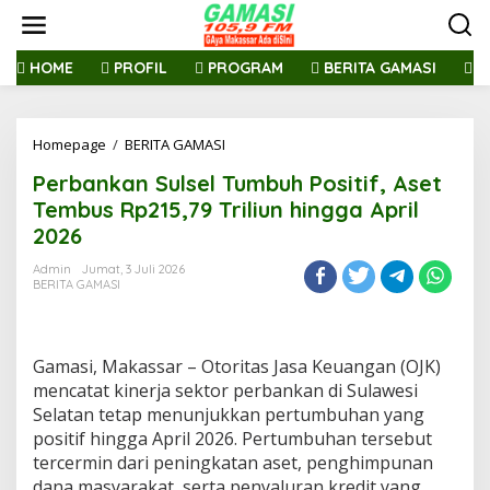
L
e
w
a
HOME
PROFIL
PROGRAM
BERITA GAMASI
R
t
i
k
Homepage
/
BERITA GAMASI
P
e
e
k
Perbankan Sulsel Tumbuh Positif, Aset
r
o
b
n
Tembus Rp215,79 Triliun hingga April
a
t
2026
n
e
k
n
Admin
Jumat, 3 Juli 2026
a
BERITA GAMASI
n
S
u
l
Gamasi, Makassar – Otoritas Jasa Keuangan (OJK)
s
mencatat kinerja sektor perbankan di Sulawesi
e
Selatan tetap menunjukkan pertumbuhan yang
l
positif hingga April 2026. Pertumbuhan tersebut
T
u
tercermin dari peningkatan aset, penghimpunan
m
dana masyarakat, serta penyaluran kredit yang