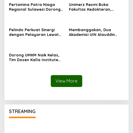
Pertamina Patra Niaga
Unimerz Resmi Buka
Regional Sulawesi Dorong
Fakultas Kedokteran,
Penggunaan Bright Gas
Kantongi SK
bagi Petani Sidrap sebagai
Kemendiktisaintek untuk
Solusi Energi Irigasi
Prodi Kedokteran dan
Profesi Dokter
Pelindo Perkuat Sinergi
Membanggakan, Dua
dengan Pelayaran Lewat
Akademisi UIN Alauddin
Strategic Business
Makassar Tembus Program
Discussion di Makassar
Visiting Scholar 2026
Dorong UMKM Naik Kelas,
Tim Dosen Kalla Institute
Lakukan Re-Branding
Produk Sambusa Pangkep
View More
STREAMING