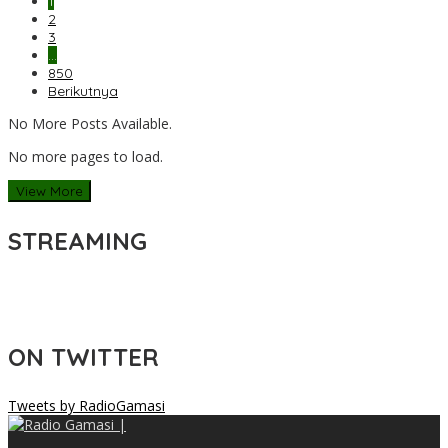
1
2
3
…
850
Berikutnya
No More Posts Available.
No more pages to load.
View More
STREAMING
ON TWITTER
Tweets by RadioGamasi