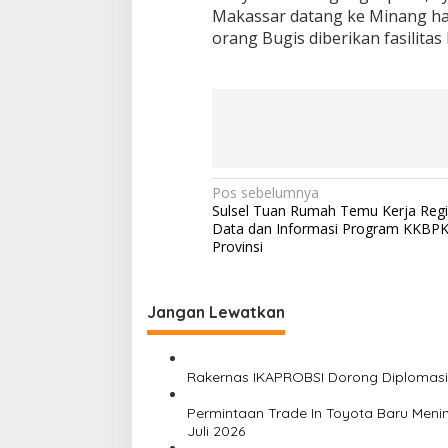
Makassar datang ke Minang ha
orang Bugis diberikan fasilitas k
N
Pos sebelumnya
Sulsel Tuan Rumah Temu Kerja Regio
a
Data dan Informasi Program KKBPK
v
Provinsi
i
g
Jangan Lewatkan
a
s
Rakernas IKAPROBSI Dorong Diplomasi 
i
Permintaan Trade In Toyota Baru Menin
p
Juli 2026