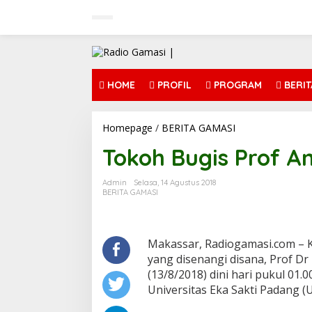
L
e
w
a
t
i
k
HOME
PROFIL
PROGRAM
BERIT
e
k
o
Homepage
/
BERITA GAMASI
T
n
o
t
Tokoh Bugis Prof An
k
e
o
n
h
Admin
Selasa, 14 Agustus 2018
B
BERITA GAMASI
u
g
i
s
Makassar, Radiogamasi.com – K
P
yang disenangi disana, Prof Dr
r
(13/8/2018) dini hari pukul 01.
o
Universitas Eka Sakti Padang (
f
A