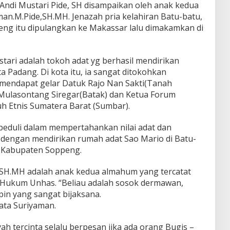
Andi Mustari Pide, SH disampaikan oleh anak kedua
an.M.Pide,SH.MH. Jenazah pria kelahiran Batu-batu,
ng itu dipulangkan ke Makassar lalu dimakamkan di
stari adalah tokoh adat yg berhasil mendirikan
a Padang. Di kota itu, ia sangat ditokohkan
 mendapat gelar Datuk Rajo Nan Sakti(Tanah
ulasontang Siregar(Batak) dan Ketua Forum
 Etnis Sumatera Barat (Sumbar).
peduli dalam mempertahankan nilai adat dan
n dengan mendirikan rumah adat Sao Mario di Batu-
 Kabupaten Soppeng.
,SH.MH adalah anak kedua almahum yang tercatat
s Hukum Unhas. “Beliau adalah sosok dermawan,
pin yang sangat bijaksana.
ata Suriyaman.
 tercinta selalu berpesan jika ada orang Bugis –