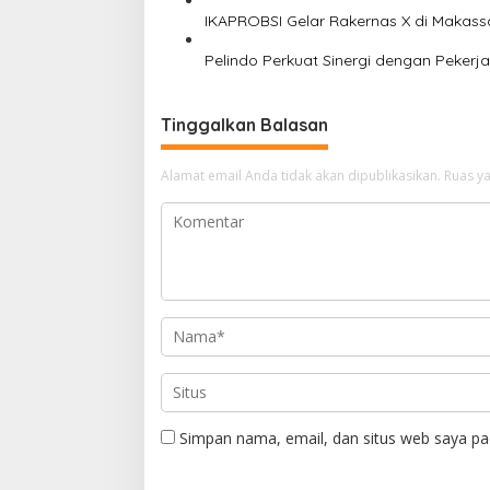
o
IKAPROBSI Gelar Rakernas X di Makassa
s
Pelindo Perkuat Sinergi dengan Pekerj
Tinggalkan Balasan
Alamat email Anda tidak akan dipublikasikan.
Ruas ya
Simpan nama, email, dan situs web saya pa