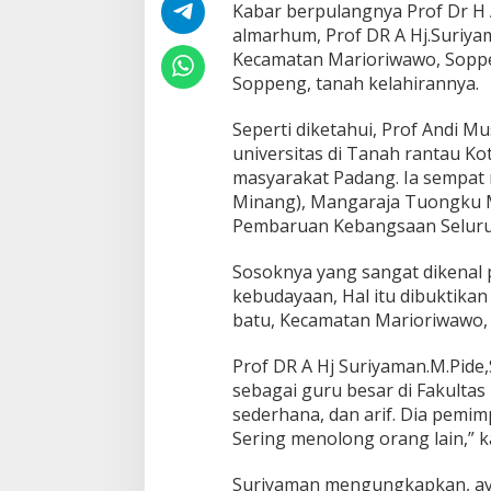
n
Kabar berpulangnya Prof Dr H 
d
almarhum, Prof DR A Hj.Suriyam
i
Kecamatan Marioriwawo, Soppe
M
Soppeng, tanah kelahirannya.
u
s
t
Seperti diketahui, Prof Andi Mu
a
universitas di Tanah rantau Kot
r
masyarakat Padang. Ia sempat
i
Minang), Mangaraja Tuongku M
P
i
Pembaruan Kebangsaan Seluruh
d
e
Sosoknya yang sangat dikenal 
B
kebudayaan, Hal itu dibuktika
e
batu, Kecamatan Marioriwawo,
r
p
u
Prof DR A Hj Suriyaman.M.Pide
l
sebagai guru besar di Fakulta
a
sederhana, dan arif. Dia pemim
n
Sering menolong orang lain,” k
g
Suriyaman mengungkapkan, ayah