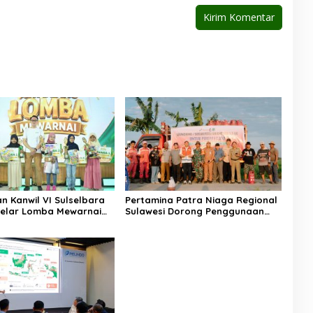
n Kanwil VI Sulselbara
Pertamina Patra Niaga Regional
elar Lomba Mewarnai
Sulawesi Dorong Penggunaan
k Nasional, Dorong
Bright Gas bagi Petani Sidrap
tas Anak dan Peran
sebagai Solusi Energi Irigasi