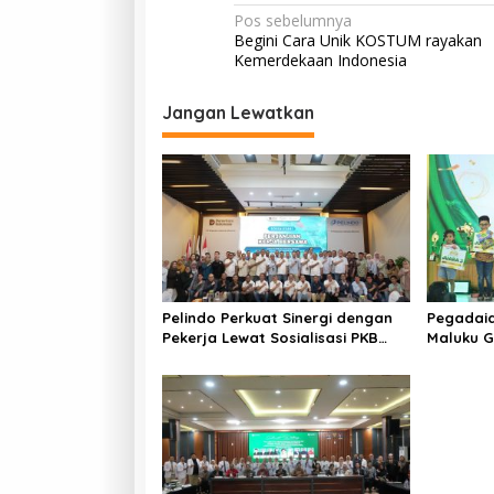
N
Pos sebelumnya
Begini Cara Unik KOSTUM rayakan
a
Kemerdekaan Indonesia
v
i
Jangan Lewatkan
g
a
s
i
p
o
Pelindo Perkuat Sinergi dengan
Pegadaia
s
Pekerja Lewat Sosialisasi PKB
Maluku G
Periode 2026–2028
Hari Ana
Kreativi
Keluarga