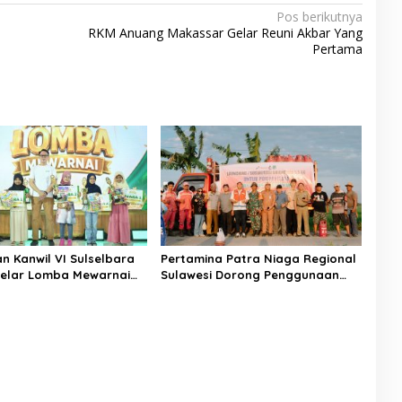
Pos berikutnya
RKM Anuang Makassar Gelar Reuni Akbar Yang
Pertama
n Kanwil VI Sulselbara
Pertamina Patra Niaga Regional
elar Lomba Mewarnai
Sulawesi Dorong Penggunaan
k Nasional, Dorong
Bright Gas bagi Petani Sidrap
tas Anak dan Peran
sebagai Solusi Energi Irigasi