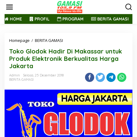
L
e
w
a
HOME
PROFIL
PROGRAM
BERITA GAMASI
t
i
k
Homepage
/
BERITA GAMASI
T
e
o
k
Toko Glodok Hadir Di Makassar untuk
k
o
o
n
Produk Elektronik Berkualitas Harga
G
t
Jakarta
l
e
o
n
Admin
Selasa, 25 Desember 2018
d
BERITA GAMASI
o
k
H
a
d
i
r
D
i
M