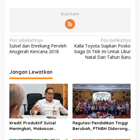
Ikuti Kami
N
Pos sebelumnya
Pos berikutnya
Sulsel dan Enrekang Peroleh
Kalla Toyota Siapkan Posko
a
Anugerah Kencana 2018
Siaga Di Titik Ini Untuk Libur
v
Natal Dan Tahun Baru
i
Jangan Lewatkan
g
a
s
i
p
o
Kredit Produktif Sulsel
Regulasi Pendidikan Tinggi
s
Meningkat, Makassar
Berubah, PTNBH Didorong
Kuasai Share 53,04 Persen
Perkuat Sistem Penjaminan
Mutu