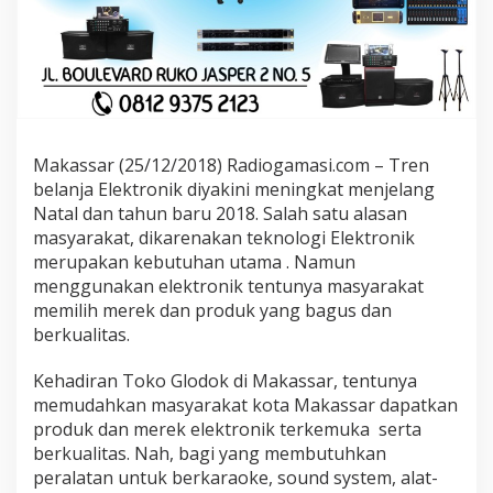
n
i
k
B
e
r
k
u
Makassar (25/12/2018) Radiogamasi.com – Tren
a
belanja Elektronik diyakini meningkat menjelang
l
i
Natal dan tahun baru 2018. Salah satu alasan
t
masyarakat, dikarenakan teknologi Elektronik
a
merupakan kebutuhan utama . Namun
s
menggunakan elektronik tentunya masyarakat
H
a
memilih merek dan produk yang bagus dan
r
berkualitas.
g
a
Kehadiran Toko Glodok di Makassar, tentunya
J
memudahkan masyarakat kota Makassar dapatkan
a
k
produk dan merek elektronik terkemuka serta
a
berkualitas. Nah, bagi yang membutuhkan
r
peralatan untuk berkaraoke, sound system, alat-
t