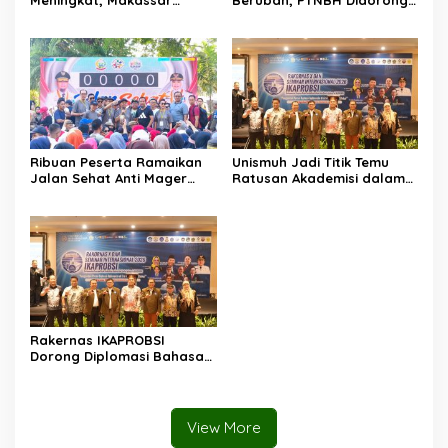
Meningkat, Makassar
Berubah, PTNBH Didorong
Kuasai Share 53,04 Persen
Perkuat Sistem Penjaminan
Mutu
Ribuan Peserta Ramaikan
Unismuh Jadi Titik Temu
Jalan Sehat Anti Mager
Ratusan Akademisi dalam
Harmoni Kemanusiaan di
Seminar Internasional
Makassar
IKAPROBSI, Catat Rekor
Pemakalah
Rakernas IKAPROBSI
Dorong Diplomasi Bahasa
Indonesia melalui Pekerja
Migran
View More