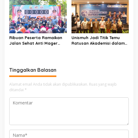
Ribuan Peserta Ramaikan
Unismuh Jadi Titik Temu
Jalan Sehat Anti Mager
Ratusan Akademisi dalam
Harmoni Kemanusiaan di
Seminar Internasional
Makassar
IKAPROBSI, Catat Rekor
Pemakalah
Tinggalkan Balasan
Alamat email Anda tidak akan dipublikasikan.
Ruas yang wajib
ditandai
*