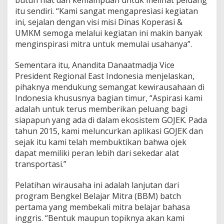
u
itu sendiri. “Kami sangat mengapresiasi kegiatan
s
ini, sejalan dengan visi misi Dinas Koperasi &
a
UMKM semoga melalui kegiatan ini makin banyak
h
a
menginspirasi mitra untuk memulai usahanya”.
a
n
Sementara itu, Anandita Danaatmadja Vice
President Regional East Indonesia menjelaskan,
pihaknya mendukung semangat kewirausahaan di
Indonesia khususnya bagian timur, “Aspirasi kami
adalah untuk terus memberikan peluang bagi
siapapun yang ada di dalam ekosistem GOJEK. Pada
tahun 2015, kami meluncurkan aplikasi GOJEK dan
sejak itu kami telah membuktikan bahwa ojek
dapat memiliki peran lebih dari sekedar alat
transportasi.”
Pelatihan wirausaha ini adalah lanjutan dari
program Bengkel Belajar Mitra (BBM) batch
pertama yang membekali mitra belajar bahasa
inggris. “Bentuk maupun topiknya akan kami