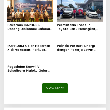
Rakernas IKAPROBSI
Permintaan Trade In
Dorong Diplomasi Bahasa
Toyota Baru Meningkat,
Indonesia melalui Pekerja
Kalla Toyota Trust Bukukan
Migran
Penjualan 200 Unit pada
Juli 2026
IKAPROBSI Gelar Rakernas
Pelindo Perkuat Sinergi
X di Makassar, Perkuat
dengan Pekerja Lewat
Peran Bahasa Indonesia di
Sosialisasi PKB Periode
Era Kompetisi Global
2026–2028
Pegadaian Kanwil VI
Sulselbara Maluku Gelar
Lomba Mewarnai Hari Anak
Nasional, Dorong
Kreativitas Anak dan Peran
Keluarga
View More