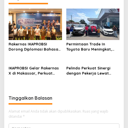
g
a
s
i
p
o
Rakernas IKAPROBSI
Permintaan Trade In
s
Dorong Diplomasi Bahasa
Toyota Baru Meningkat,
Indonesia melalui Pekerja
Kalla Toyota Trust Bukukan
Migran
Penjualan 200 Unit pada
Juli 2026
IKAPROBSI Gelar Rakernas
Pelindo Perkuat Sinergi
X di Makassar, Perkuat
dengan Pekerja Lewat
Peran Bahasa Indonesia di
Sosialisasi PKB Periode
Era Kompetisi Global
2026–2028
Tinggalkan Balasan
Alamat email Anda tidak akan dipublikasikan.
Ruas yang wajib
ditandai
*