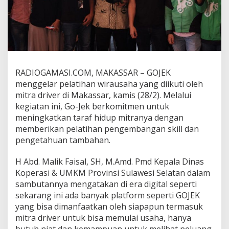
r
i
v
e
r
U
n
t
RADIOGAMASI.COM, MAKASSAR – GOJEK
u
menggelar pelatihan wirausaha yang diikuti oleh
k
mitra driver di Makassar, kamis (28/2). Melalui
P
kegiatan ini, Go-Jek berkomitmen untuk
e
l
meningkatkan taraf hidup mitranya dengan
a
memberikan pelatihan pengembangan skill dan
t
pengetahuan tambahan.
i
h
H Abd. Malik Faisal, SH, M.Amd. Pmd Kepala Dinas
a
n
Koperasi & UMKM Provinsi Sulawesi Selatan dalam
K
sambutannya mengatakan di era digital seperti
e
sekarang ini ada banyak platform seperti GOJEK
w
yang bisa dimanfaatkan oleh siapapun termasuk
i
r
mitra driver untuk bisa memulai usaha, hanya
a
butuh niat dan kemampuan untuk melihat peluang