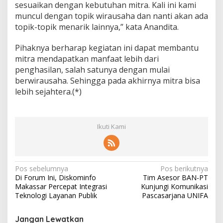
sesuaikan dengan kebutuhan mitra. Kali ini kami
muncul dengan topik wirausaha dan nanti akan ada
topik-topik menarik lainnya,” kata Anandita.
Pihaknya berharap kegiatan ini dapat membantu
mitra mendapatkan manfaat lebih dari
penghasilan, salah satunya dengan mulai
berwirausaha. Sehingga pada akhirnya mitra bisa
lebih sejahtera.(*)
Ikuti Kami
N
Pos sebelumnya
Pos berikutnya
Di Forum Ini, Diskominfo
Tim Asesor BAN-PT
a
Makassar Percepat Integrasi
Kunjungi Komunikasi
v
Teknologi Layanan Publik
Pascasarjana UNIFA
i
Jangan Lewatkan