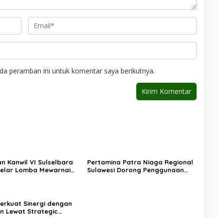
da peramban ini untuk komentar saya berikutnya.
n Kanwil VI Sulselbara
Pertamina Patra Niaga Regional
elar Lomba Mewarnai
Sulawesi Dorong Penggunaan
k Nasional, Dorong
Bright Gas bagi Petani Sidrap
tas Anak dan Peran
sebagai Solusi Energi Irigasi
Perkuat Sinergi dengan
n Lewat Strategic