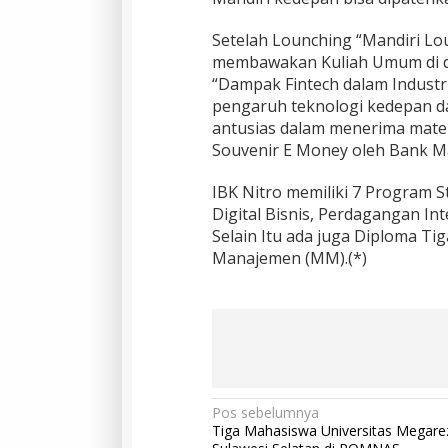
Setelah Lounching “Mandiri Lo
membawakan Kuliah Umum di d
“Dampak Fintech dalam Industr
pengaruh teknologi kedepan d
antusias dalam menerima mater
Souvenir E Money oleh Bank Ma
IBK Nitro memiliki 7 Program S
Digital Bisnis, Perdagangan In
Selain Itu ada juga Diploma Ti
Manajemen (MM).(*)
N
Pos sebelumnya
Tiga Mahasiswa Universitas Megare
a