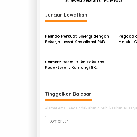
Sulawesi Selatan di POMNAS
v
i
Jangan Lewatkan
g
a
Pelindo Perkuat Sinergi dengan
Pegadaia
s
Pekerja Lewat Sosialisasi PKB
Maluku G
Periode 2026–2028
Hari Ana
i
Kreativi
p
Keluarga
Unimerz Resmi Buka Fakultas
o
Kedokteran, Kantongi SK
Kemendiktisaintek untuk Prodi
s
Kedokteran dan Profesi Dokter
Tinggalkan Balasan
Alamat email Anda tidak akan dipublikasikan.
Ruas ya