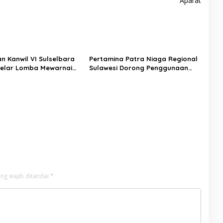
Aparat
n Kanwil VI Sulselbara
Pertamina Patra Niaga Regional
elar Lomba Mewarnai
Sulawesi Dorong Penggunaan
k Nasional, Dorong
Bright Gas bagi Petani Sidrap
tas Anak dan Peran
sebagai Solusi Energi Irigasi
ng wajib ditandai
*