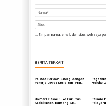
Simpan nama, email, dan situs web saya pa
BERITA TERKAIT
Pelindo Perkuat Sinergi dengan
Pegadaia
Pekerja Lewat Sosialisasi PKB
Maluku G
Periode 2026–2028
Hari Ana
Kreativi
Keluarga
Unimerz Resmi Buka Fakultas
Pelindo 
Kedokteran, Kantongi SK
Pelayara