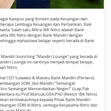
agai Kampus yang Konsen pada Keuangan dan
eberapa Lembaga Keuangan dan Perbankan, Baik
asta. Salah satu Mitra IBK Nitro adalah Bank
 sama IBK Nitro dengan Bank Mandiri dengan
hingga mahasiswa belajar seperti berada di Bank
nk Mandiri lounching “Mandiri Lounge” yang berada di
andiri Lounge ini nantinya menjadi tempat belajar,
/i Nitro.
nal CEO Sulawesi & Maluku Bank Mandiri (Persero)
embangan SDM. Jika Mandiri “Semangat
tro Semangat Mencerdaskan Negeri” Ucap Pak
ntara itu Prof.Marsuki.DEA.PhD (Rektor IBK Nitro)
kan terimakasihnya kepada Pihak Bank Mandiri
bangan SDM di Nitro, semoga Kerjasama Nitro dan
an, ucap Marsuki.