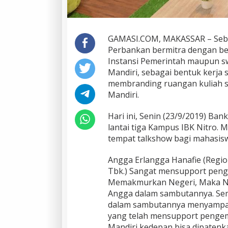
GAMASI.COM, MAKASSAR – Seb
Perbankan bermitra dengan b
Instansi Pemerintah maupun sw
Mandiri, sebagai bentuk kerja
membranding ruangan kuliah se
Mandiri.
Hari ini, Senin (23/9/2019) Ba
lantai tiga Kampus IBK Nitro. M
tempat talkshow bagi mahasiswa
Angga Erlangga Hanafie (Regio
Tbk.) Sangat mensupport peng
Memakmurkan Negeri, Maka Ni
Angga dalam sambutannya. Seme
dalam sambutannya menyampai
yang telah mensupport pengem
Mandiri kedepan bisa dipatenk