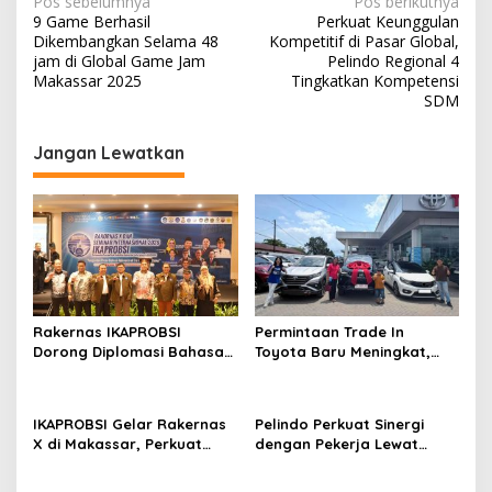
N
Pos sebelumnya
Pos berikutnya
9 Game Berhasil
Perkuat Keunggulan
a
Dikembangkan Selama 48
Kompetitif di Pasar Global,
v
jam di Global Game Jam
Pelindo Regional 4
Makassar 2025
Tingkatkan Kompetensi
i
SDM
g
Jangan Lewatkan
a
s
i
p
o
s
Rakernas IKAPROBSI
Permintaan Trade In
Dorong Diplomasi Bahasa
Toyota Baru Meningkat,
Indonesia melalui Pekerja
Kalla Toyota Trust Bukukan
Migran
Penjualan 200 Unit pada
Juli 2026
IKAPROBSI Gelar Rakernas
Pelindo Perkuat Sinergi
X di Makassar, Perkuat
dengan Pekerja Lewat
Peran Bahasa Indonesia di
Sosialisasi PKB Periode
Era Kompetisi Global
2026–2028