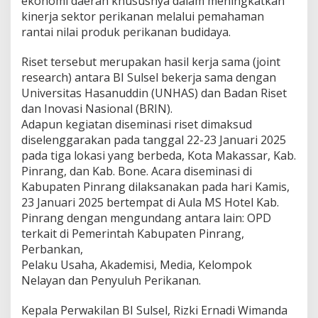
ekonomi daerah khususnya dalam meningkatkan
k
kinerja sektor perikanan melalui pemahaman
s
rantai nilai produk perikanan budidaya.
e
s
L
Riset tersebut merupakan hasil kerja sama (joint
a
research) antara BI Sulsel bekerja sama dengan
k
Universitas Hasanuddin (UNHAS) dan Badan Riset
u
dan Inovasi Nasional (BRIN).
k
a
Adapun kegiatan diseminasi riset dimaksud
n
diselenggarakan pada tanggal 22-23 Januari 2025
R
pada tiga lokasi yang berbeda, Kota Makassar, Kab.
i
Pinrang, dan Kab. Bone. Acara diseminasi di
s
Kabupaten Pinrang dilaksanakan pada hari Kamis,
e
t
23 Januari 2025 bertempat di Aula MS Hotel Kab.
A
Pinrang dengan mengundang antara lain: OPD
n
terkait di Pemerintah Kabupaten Pinrang,
a
Perbankan,
l
i
Pelaku Usaha, Akademisi, Media, Kelompok
s
Nelayan dan Penyuluh Perikanan.
i
s
Kepala Perwakilan BI Sulsel, Rizki Ernadi Wimanda
R