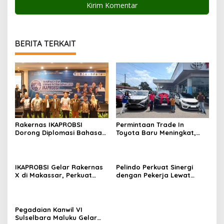
BERITA TERKAIT
Rakernas IKAPROBSI
Permintaan Trade In
Dorong Diplomasi Bahasa
Toyota Baru Meningkat,
Indonesia melalui Pekerja
Kalla Toyota Trust Bukukan
Migran
Penjualan 200 Unit pada
Juli 2026
IKAPROBSI Gelar Rakernas
Pelindo Perkuat Sinergi
X di Makassar, Perkuat
dengan Pekerja Lewat
Peran Bahasa Indonesia di
Sosialisasi PKB Periode
Era Kompetisi Global
2026–2028
Pegadaian Kanwil VI
Sulselbara Maluku Gelar