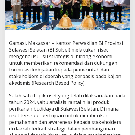
e
k
t
o
r
P
e
r
Gamasi, Makassar – Kantor Perwakilan BI Provinsi
i
Sulawesi Selatan (BI Sulsel) melakukan riset
k
mengenai isu-isu strategis di bidang ekonomi
a
n
untuk memberikan rekomendasi dan dukungan
a
formulasi kebijakan kepada pemerintah dan
n
stakeholders di daerah yang berbasis pada kajian
,
akademis (Research Based Policy).
B
I
S
Salah satu topik riset yang telah dilaksanakan pada
u
tahun 2024, yaitu analisis rantai nilai produk
l
perikanan budidaya di Sulawesi Selatan. Di mana
s
riset tersebut bertujuan untuk memberikan
e
pemahaman dan awareness kepada stakeholders
l
S
di daerah terkait strategi dalam pembangunan
u