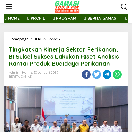
L
e
w
a
HOME
PROFIL
PROGRAM
BERITA GAMASI
R
t
i
k
Homepage
/
BERITA GAMASI
T
e
i
k
Tingkatkan Kinerja Sektor Perikanan,
n
o
g
n
BI Sulsel Sukses Lakukan Riset Analisis
k
t
Rantai Produk Budidaya Perikanan
a
e
t
n
Admin
Kamis, 30 Januari 2025
k
BERITA GAMASI
a
n
K
i
n
e
r
j
a
S