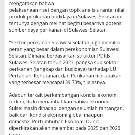
mengatakan bahwa
a
n
pelaksanaan riset dengan topik analisis rantai nilai
t
produk perikanan budidaya di Sulawesi Selatan ini,
a
tentunya dengan melihat begitu besarnya potensi
i
sumber daya perikanan di Sulawesi Selatan.
P
r
o
“Sektor perikanan Sulawesi Selatan juga memiliki
d
peran yang besar dalam perekonomian Sulawesi
u
Selatan. Dimana berdasarkan struktur PDRB
k
Sulawesi Selatan tahun 2023, pangsa sub sektor
B
perikanan (tangkap dan budidaya) terhadap LU
u
d
Pertanian, Kehutanan, dan Perikanan merupakan
i
yang terbesar mencapai 39,73%, ” jelasnya.
d
a
Adapun terkait perkembangan kondisi ekonomi
y
terkini, Rizki menambahkan bahwa ekonomi
a
P
Sulsel masih dihadapi dengan sejumlah tantangan,
e
baik dari kondisi ekonomi global maupun
r
domestik. Pertumbuhan Ekonomi Dunia
i
diperkirakan akan melambat pada 2025 dan 2026
k
a
yang